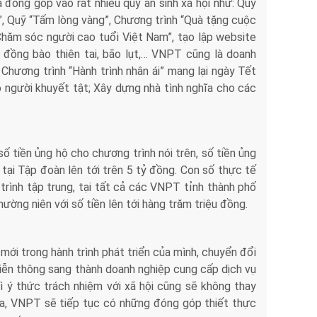
đóng góp vào rất nhiều quỹ an sinh xã hội như: Quỹ
”, Quỹ “Tấm lòng vàng”, Chương trình “Quà tặng cuộc
Chăm sóc người cao tuổi Việt Nam”, tạo lập website
đồng bào thiên tai, bão lụt,… VNPT cũng là doanh
Chương trình “Hành trình nhân ái” mang lại ngày Tết
 người khuyết tật; Xây dựng nhà tình nghĩa cho các
ố tiền ủng hộ cho chương trình nói trên, số tiền ủng
tại Tập đoàn lên tới trên 5 tỷ đồng. Con số thực tế
trình tập trung, tại tất cả các VNPT tỉnh thành phố
hường niên với số tiền lên tới hàng trăm triệu đồng.
ới trong hành trình phát triển của mình, chuyển đổi
iễn thông sang thành doanh nghiệp cung cấp dịch vụ
hì ý thức trách nhiệm với xã hội cũng sẽ không thay
a, VNPT sẽ tiếp tục có những đóng góp thiết thực