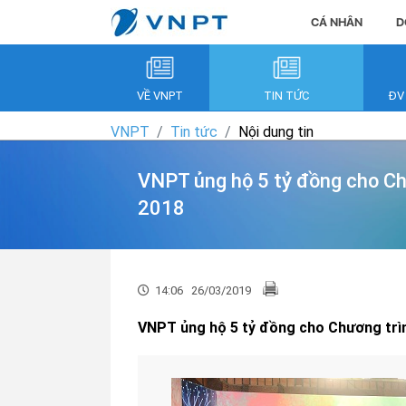
CÁ NHÂN
D
VỀ VNPT
TIN TỨC
ĐV
VNPT
Tin tức
Nội dung tin
VNPT ủng hộ 5 tỷ đồng cho Ch
2018
14:06
26/03/2019
VNPT ủng hộ 5 tỷ đồng cho Chương trìn