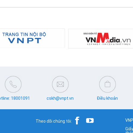
tline: 18001091
cskh@vnpt.vn
Điều khoản
VNP
Theo dõi chúng tôi:
Giấ