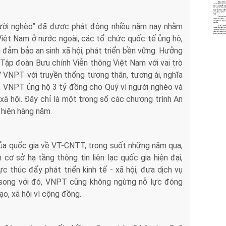
gười nghèo” đã được phát động nhiều năm nay nhằm
Việt Nam ở nước ngoài, các tổ chức quốc tế ủng hộ,
 đảm bảo an sinh xã hội, phát triển bền vững. Hưởng
, Tập đoàn Bưu chính Viễn thông Việt Nam với vai trò
VNPT với truyền thống tương thân, tương ái, nghĩa
y, VNPT ủng hộ 3 tỷ đồng cho Quỹ vì người nghèo và
xã hội. Đây chỉ là một trong số các chương trình An
hiện hàng năm.
 của quốc gia về VT-CNTT, trong suốt những năm qua,
cơ sở hạ tầng thông tin liên lạc quốc gia hiện đại,
c thúc đẩy phát triển kinh tế - xã hội, đưa dịch vụ
 song với đó, VNPT cũng không ngừng nỗ lực đóng
o, xã hội vì cộng đồng.