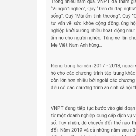
Trong nhiều năm qua, VNPT đã tham gia 
“Vì người nghèo”, Quỹ “Đền ơn đáp nghĩa
sống”, Quỹ “Mái ấm tình thương”, Quỹ “
tư vấn về sức khỏe cộng đồng, ủng hộ 
nghiệp khởi xướng nhiều hoạt động như: 
ấm no cho người nghèo; Tặng xe lăn cho
Mẹ Việt Nam Anh hùng…
Riêng trong hai năm 2017 - 2018, ngoài s
hộ cho các chương trình tập trung khác 
còn lớn hơn nhiều bởi ngoài các chương 
đều có các chương trình an sinh xã hội t
VNPT đang tiếp tục bước vào giai đoạn m
từ một doanh nghiệp cung cấp dịch vụ v
số. Tuy nhiên, dù chuyển đổi thế nào t
đổi. Năm 2019 và cả những năm sau nữ