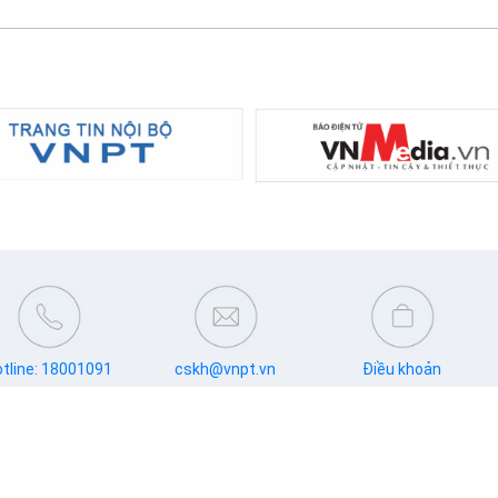
tline: 18001091
cskh@vnpt.vn
Điều khoản
VNP
Theo dõi chúng tôi:
Giấ