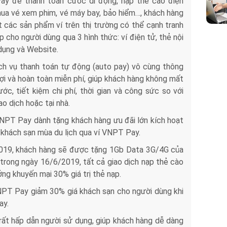
ay để thanh toán cước di động, nạp thẻ cào điện
; mua vé xem phim, vé máy bay, bảo hiểm…, khách hàng
 các sản phẩm ví trên thị trường có thể cạnh tranh
cho người dùng qua 3 hình thức: ví điện tử, thẻ nội
dụng và Website.
ch vụ thanh toán tự động (auto pay) vô cùng thông
lợi và hoàn toàn miễn phí, giúp khách hàng không mất
ước, tiết kiệm chi phí, thời gian và công sức so với
ao dịch hoặc tại nhà.
VNPT Pay dành tặng khách hàng ưu đãi lớn kích hoạt
t khách sạn mùa du lịch qua ví VNPT Pay.
019, khách hàng sẽ được tặng 1Gb Data 3G/4G của
trong ngày 16/6/2019, tất cả giao dịch nạp thẻ cào
 khuyến mại 30% giá trị thẻ nạp.
NPT Pay giảm 30% giá khách sạn cho người dùng khi
ay.
ất hấp dẫn người sử dụng, giúp khách hàng dễ dàng