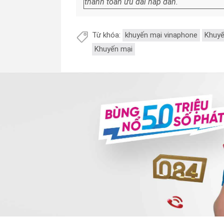
thanh toán ưu đãi
hấp dẫn.
Từ khóa:
khuyến mại vinaphone
Khuyế
Khuyến mại