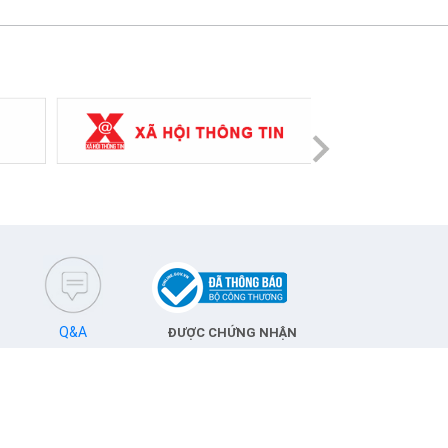
Next
Q&A
ĐƯỢC CHỨNG NHẬN
T Vinaphone © 2019.
y phép số: 62/GP-TTĐT do Bộ Thông tin - Truyền