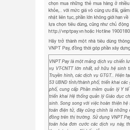
chọn mua những thẻ mua hàng ở nhiều l
khỏe,… với mức giá vô cùng ưu đãi, giả
nhật liên tục, phần lớn không giới hạn v
lựa chọn tiêu dùng, cũng như chủ động t
http://vnptpay.vn hoặc Hotline 1900180
Hãy trở thành một nhà tiêu dùng thông 
VNPT Pay, đồng thời góp phần xây dựng 
VNPT Pay là một mảng dịch vụ chiến lư
vụ VT-CNTT lớn nhất, sở hữu hệ sinh t
Truyền hình, các dịch vụ GTGT… Hiện tạ
53 UBND tỉnh/thành phố; triển khai các
phố, cung cấp Phần mềm quản lý Y t
triển khai Hệ thống quản lý Giáo dục c
sinh. Song song với việc hoàn thiện
hệ 
toán điện tử, đây cũng chính là
những 
đồng trên thị trường. Sử
dụng VNPT Pay,
toán hóa đơn cước
các dịch vụ này,