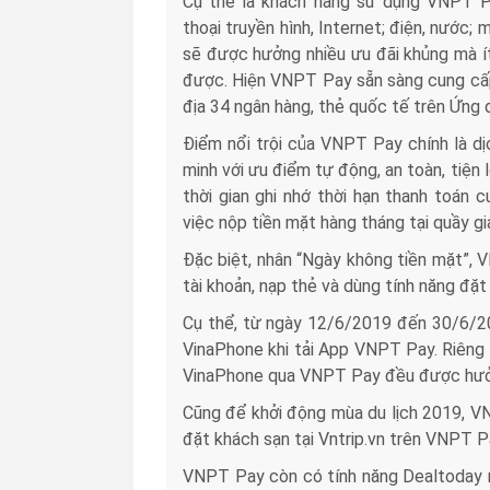
Cụ thể là khách hàng sử dụng VNPT P
thoại truyền hình, Internet; điện, nước
sẽ được hưởng nhiều ưu đãi khủng mà ít
được. Hiện VNPT Pay sẵn sàng cung cấp 
địa 34 ngân hàng, thẻ quốc tế trên Ứng 
Điểm nổi trội của VNPT Pay chính là dị
minh với ưu điểm tự động, an toàn, tiện 
thời gian ghi nhớ thời hạn thanh toán c
việc nộp tiền mặt hàng tháng tại quầy gi
Đặc biệt, nhân “Ngày không tiền mặt”, 
tài khoản, nạp thẻ và dùng tính năng đặ
Cụ thể, từ ngày 12/6/2019 đến 30/6/2
VinaPhone khi tải App VNPT Pay. Riêng 
VinaPhone qua VNPT Pay đều được hưởng
Cũng để khởi động mùa du lịch 2019, V
đặt khách sạn tại Vntrip.vn trên VNPT P
VNPT Pay còn có tính năng Dealtoday r