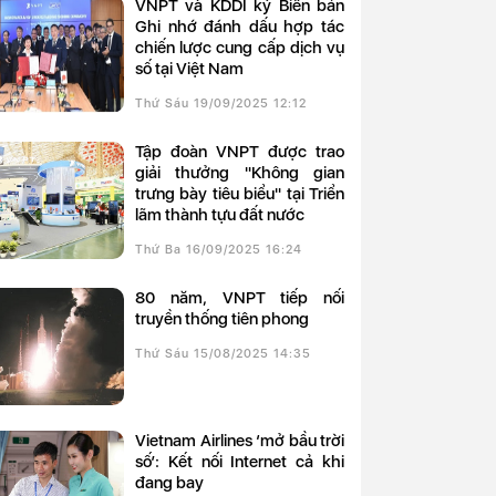
VNPT và KDDI ký Biên bản
Ghi nhớ đánh dấu hợp tác
chiến lược cung cấp dịch vụ
số tại Việt Nam
Thứ Sáu 19/09/2025 12:12
Tập đoàn VNPT được trao
giải thưởng "Không gian
trưng bày tiêu biểu" tại Triển
lãm thành tựu đất nước
Thứ Ba 16/09/2025 16:24
80 năm, VNPT tiếp nối
truyền thống tiên phong
Thứ Sáu 15/08/2025 14:35
Vietnam Airlines ‘mở bầu trời
số’: Kết nối Internet cả khi
đang bay