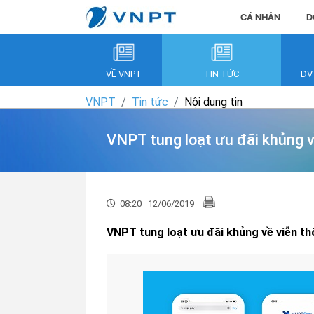
CÁ NHÂN
D
VỀ VNPT
TIN TỨC
ĐV
VNPT
Tin tức
Nội dung tin
VNPT tung loạt ưu đãi khủng v
08:20
12/06/2019
VNPT tung loạt ưu đãi khủng về viễn th