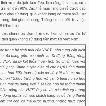
ĩnh vực: du lịch, làm đẹp, làm răng, ẩm thực, sức
m giá lên đến 90%. Các thẻ mua hàng giá rẻ được cập
ề thời gian sử dụng, giúp khách hàng có thêm nhiều sự
rong thời gian sử dụng. Thông tin chi tiết truy cập
9 (Nhánh 2)
thái, nhanh tay đón nhận các tiện ích và ưu đãi từ
thói quen không sử dụng tiền mặt tại Việt Nam.
ợc trong hệ sinh thái của VNPT - nhà
cung cấp dịch
hái đa dạng gồm các dịch vụ: Di động, Băng rộng,
i, VNPT đã ký kết thỏa
thuận hợp tác chiến lược với
 giải pháp Chính
quyền điện tử cho 61/63 tỉnh thành
ế cho hơn
50% toàn bộ các cơ sở y tế trên cả nước,
ho
hơn 12.000 trường học với gần 5 triệu hồ sơ học
sinh thái đa dạng, VNPT sẽ tích hợp hệ thống thanh
điểm cộng của VNPT Pay so với các dịch vụ tương
 đồng nghĩa với việc khách hàng sẽ dễ dàng thanh
 thậm chí còn có thể được hưởng những mức cước