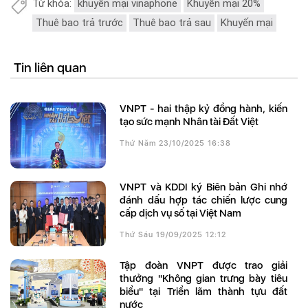
Từ khóa:
khuyến mại vinaphone
Khuyến mại 20%
Thuê bao trả trước
Thuê bao trả sau
Khuyến mại
Tin liên quan
VNPT - hai thập kỷ đồng hành, kiến
tạo sức mạnh Nhân tài Đất Việt
Thứ Năm 23/10/2025 16:38
VNPT và KDDI ký Biên bản Ghi nhớ
đánh dấu hợp tác chiến lược cung
cấp dịch vụ số tại Việt Nam
Thứ Sáu 19/09/2025 12:12
Tập đoàn VNPT được trao giải
thưởng "Không gian trưng bày tiêu
biểu" tại Triển lãm thành tựu đất
nước