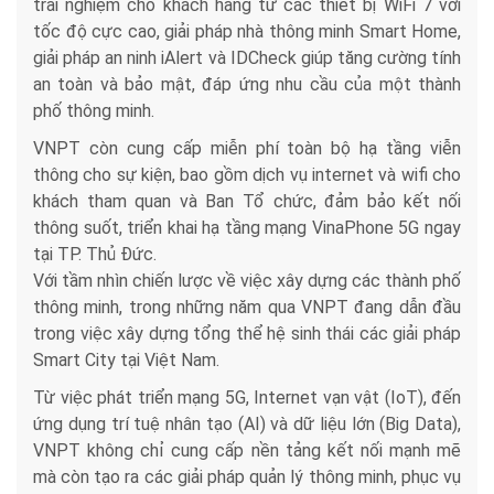
trải nghiệm cho khách hàng từ các thiết bị WiFi 7 với
tốc độ cực cao, giải pháp nhà thông minh Smart Home,
giải pháp an ninh iAlert và IDCheck giúp tăng cường tính
an toàn và bảo mật, đáp ứng nhu cầu của một thành
phố thông minh.
VNPT còn cung cấp miễn phí toàn bộ hạ tầng viễn
thông cho sự kiện, bao gồm dịch vụ internet và wifi cho
khách tham quan và Ban Tổ chức, đảm bảo kết nối
thông suốt, triển khai hạ tầng mạng VinaPhone 5G ngay
tại TP. Thủ Đức.
Với tầm nhìn chiến lược về việc xây dựng các thành phố
thông minh, trong những năm qua VNPT đang dẫn đầu
trong việc xây dựng tổng thể hệ sinh thái các giải pháp
Smart City tại Việt Nam.
Từ việc phát triển mạng 5G, Internet vạn vật (IoT), đến
ứng dụng trí tuệ nhân tạo (AI) và dữ liệu lớn (Big Data),
VNPT không chỉ cung cấp nền tảng kết nối mạnh mẽ
mà còn tạo ra các giải pháp quản lý thông minh, phục vụ