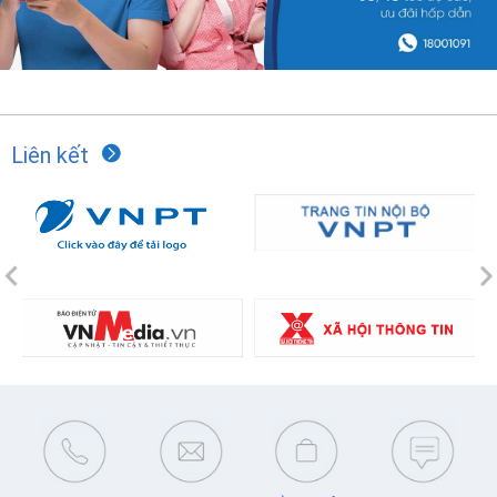
Liên kết
Previous
N