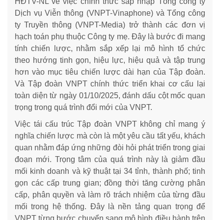
HĐTV-NL về việc chính thức sáp nhập Tổng công ty
Dịch vụ Viễn thông (VNPT-Vinaphone) và Tổng công
ty Truyền thông (VNPT-Media) trở thành các đơn vị
hạch toán phụ thuộc Công ty mẹ. Đây là bước đi mang
tính chiến lược, nhằm sắp xếp lại mô hình tổ chức
theo hướng tinh gọn, hiệu lực, hiệu quả và tập trung
hơn vào mục tiêu chiến lược dài hạn của Tập đoàn.
Và Tập đoàn VNPT chính thức triển khai cơ cấu lại
toàn diện từ ngày 01/10/2025, đánh dấu cột mốc quan
trọng trong quá trình đổi mới của VNPT.
Việc tái cấu trúc Tập đoàn VNPT không chỉ mang ý
nghĩa chiến lược mà còn là một yêu cầu tất yếu, khách
quan nhằm đáp ứng những đòi hỏi phát triển trong giai
đoạn mới. Trọng tâm của quá trình này là giảm đầu
mối kinh doanh và kỹ thuật tại 34 tỉnh, thành phố; tinh
gọn các cấp trung gian; đồng thời tăng cường phân
cấp, phân quyền và làm rõ trách nhiệm của từng đầu
mối trong hệ thống. Đây là nền tảng quan trọng để
VNPT từng bước chuyển sang mô hình điều hành trên