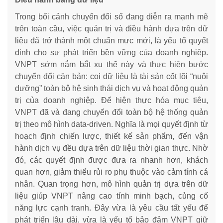
Trong bối cảnh chuyển đổi số đang diễn ra mạnh mẽ
trên toàn cầu, việc quản trị và điều hành dựa trên dữ
liệu đã trở thành một chuẩn mực mới, là yếu tố quyết
định cho sự phát triển bền vững của doanh nghiệp.
VNPT sớm nắm bắt xu thế này và thực hiện bước
chuyển đổi căn bản: coi dữ liệu là tài sản cốt lõi “nuôi
dưỡng” toàn bộ hệ sinh thái dịch vụ và hoạt động quản
trị của doanh nghiệp. Để hiện thực hóa mục tiêu,
VNPT đã và đang chuyển đổi toàn bộ hệ thống quản
trị theo mô hình data-driven. Nghĩa là mọi quyết định từ
hoạch định chiến lược, thiết kế sản phẩm, đến vận
hành dịch vụ đều dựa trên dữ liệu thời gian thực. Nhờ
đó, các quyết định được đưa ra nhanh hơn, khách
quan hơn, giảm thiểu rủi ro phụ thuộc vào cảm tính cá
nhân. Quan trọng hơn, mô hình quản trị dựa trên dữ
liệu giúp VNPT nâng cao tính minh bạch, củng cố
năng lực cạnh tranh. Đây vừa là yêu cầu tất yếu để
phát triển lâu dài, vừa là yếu tố bảo đảm VNPT giữ