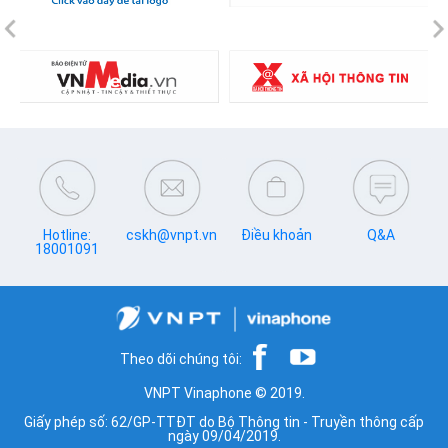
Previous
N
Hotline:
cskh@vnpt.vn
Điều khoản
Q&A
18001091
Theo dõi chúng tôi:
VNPT Vinaphone © 2019.
Giấy phép số: 62/GP-TTĐT do Bộ Thông tin - Truyền thông cấp
ngày 09/04/2019.