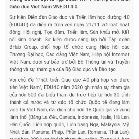
Giáo dục Việt Nam VNEDU 4.0.
Sự kiện Diễn đàn Giáo dục và Triển lãm học đường 4.0
(EDU4.0) đã diễn ra trọn vẹn ngày 21/11 với loạt hoạt
động: Hội nghị, Tọa đàm, Triển lãm, Sân khấu mở, Kết
nối kinh doanh. Sự kiện được sáng lập bởi Tập đoàn
BHub Group, phối hợp tổ chức cùng Hiệp hội các
Trường Đại học, Cao đẳng Việt Nam, Hiệp hội Internet
Việt Nam, dưới sự bảo trợ bởi Bộ Thông tin và Truyền
thông và sự tham gia của Bộ Giáo dục và Đào tạo.
Với chủ đề “Phát triển Giáo dục 4.0 phù hợp với thực
tiễn Việt Nam”, EDU4.0 năm 2020 ghi nhận sự tham gia
của hơn 500 đại biểu tham dự trực tiếp từ hơn 30 tỉnh
thành cả nước và từ các tổ chức Quốc tế đang làm
việc tại Việt Nam, đại diện cho hơn 18 Quốc gia và vùng
lãnh thổ (Băng La đét, Canada, Indonesia, Italia, Hà Lan,
Hàn Quốc, Liên hợp quốc, Liên bang Nga, Malaysia, Mỹ,
Nhật Bản, Panama, Pháp, Phần Lan, Romania, Thái Lan),