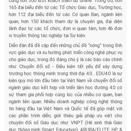
cùng hơn 300 lượt khách tham dự online. Trong đó, hơn
165 đại biểu đến từ các Tổ chức Giáo dục, Trường học,
hơn 112 đại biểu đến từ các Cơ quan Ban, ngành liên
quan, hơn 150 khách tham dự là chuyên gia, đại diện
lãnh đạo từ các tổ chức, đơn vị quan tâm, hơn 46 đơn
vị truyền thông tác nghiệp tại Sự kiện.
Diễn đàn đã đề cập đến những chủ đề “nóng” trong lĩnh
vực giáo dục và xu hướng phát triển công nghệ phục vụ
cho giáo dục, trong đó đáng chú ý là các báo cáo chính
như: Chuyển đổi số - Điều kiện tất yếu để xây dựng
trường học thông minh trong thời đại 4.0... EDU4.0 là sự
kiện quy mô lớn đầu tiên tại Việt Nam về chuyển đổi số
ngành giáo dục kết hợp với triển lãm học đường 4.0 có
sự tham gia phối hợp cùng lúc của nhiều cơ quan, ban
ngành liên quan. Nhiều doanh nghiệp công nghệ thông
tin hàng đầu tại Việt Nam và Quốc tế đã góp mặt với
các phần trình diễn, giới thiệu giải pháp ưu việt cho
chuyên đối số Giáo dục như: VNPT (Hệ sinh thái Giáo
dục thông minh Smart Education), ARUBA/ELITE, HP &