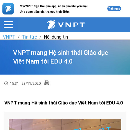
MyVNPT: Nạp thẻ qua app, nhận quà khuyến mại
Tải ngay
Ứng dụng tiện ích, tra cứu tích điểm
VNPT
Tin tức
Nội dung tin
VNPT mang Hệ sinh thái Giáo dục
Việt Nam tới EDU 4.0
15:31
23/11/2020
VNPT mang Hệ sinh thái Giáo dục Việt Nam tới EDU 4.0