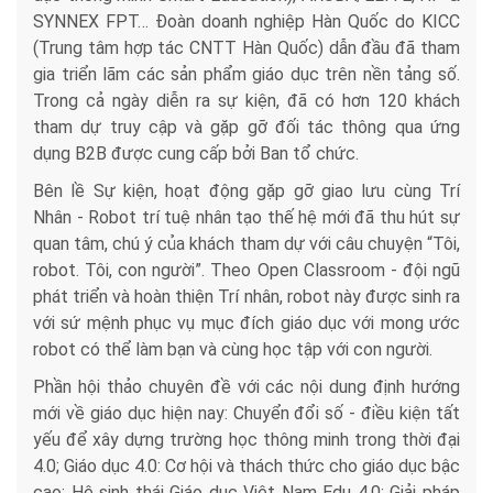
SYNNEX FPT… Đoàn doanh nghiệp Hàn Quốc do KICC
(Trung tâm hợp tác CNTT Hàn Quốc) dẫn đầu đã tham
gia triển lãm các sản phẩm giáo dục trên nền tảng số.
Trong cả ngày diễn ra sự kiện, đã có hơn 120 khách
tham dự truy cập và gặp gỡ đối tác thông qua ứng
dụng B2B được cung cấp bởi Ban tổ chức.
Bên lề Sự kiện, hoạt động gặp gỡ giao lưu cùng Trí
Nhân - Robot trí tuệ nhân tạo thế hệ mới đã thu hút sự
quan tâm, chú ý của khách tham dự với câu chuyện “Tôi,
robot. Tôi, con người”. Theo Open Classroom - đội ngũ
phát triển và hoàn thiện Trí nhân, robot này được sinh ra
với sứ mệnh phục vụ mục đích giáo dục với mong ước
robot có thể làm bạn và cùng học tập với con người.
Phần hội thảo chuyên đề với các nội dung định hướng
mới về giáo dục hiện nay: Chuyển đổi số - điều kiện tất
yếu để xây dựng trường học thông minh trong thời đại
4.0; Giáo dục 4.0: Cơ hội và thách thức cho giáo dục bậc
cao; Hệ sinh thái Giáo dục Việt Nam Edu 4.0; Giải pháp