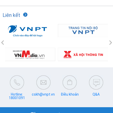
Liên kết
Previous
N
Hotline:
cskh@vnpt.vn
Điều khoản
Q&A
18001091