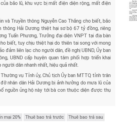
của bão lũ, khu vực bị mất điện diện rộng, mất điện
tin và Truyền thông Nguyễn Cao Thắng cho biết, bão
n thông Hải Dương thiệt hại sơ bộ 67 tỷ đồng, riêng
ương Tuấn Phương, Trưởng đại diện VNPT tại địa bàn
biết, tuy chịu thiệt hại do thiên tai song với mong
bảo đảm liên lạc cho người dân, đề nghị UBND, Ủy ban
ông, UBND cấp huyện quan tâm phối hợp triển khai
o người dân nhanh nhất, hiệu quả nhất.
Thường vụ Tỉnh ủy, Chủ tịch Ủy ban MTTQ tỉnh trân
 đỡ nhân dân Hải Dương bị ảnh hưởng do mưa lũ của
ổ nguồn ủng hộ này tới bà con thuộc diện được thụ
n mại 20%
Thuê bao trả trước
Thuê bao trả sau