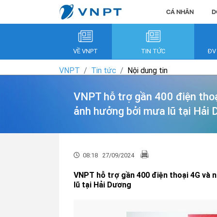
CÁ NHÂN
D
VỀ VNPT
TIN TỨC
ĐV
VNPT
Tin tức
Nội dung tin
VNPT hỗ trợ gần 400 điện thoại
ảnh hưởng bởi mưa lũ tại Hải
08:18
27/09/2024
VNPT hỗ trợ gần 400 điện thoại 4G và n
lũ tại Hải Dương