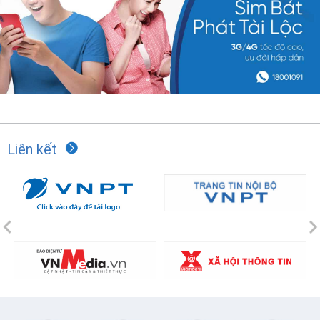
Liên kết
Previous
N