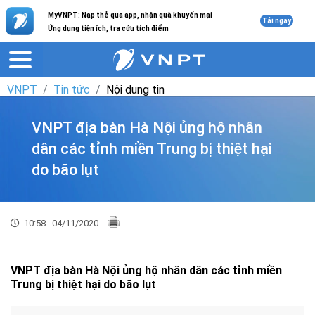
MyVNPT: Nạp thẻ qua app, nhận quà khuyến mại
Tải ngay
Ứng dụng tiện ích, tra cứu tích điểm
VNPT
Tin tức
Nội dung tin
VNPT địa bàn Hà Nội ủng hộ nhân
dân các tỉnh miền Trung bị thiệt hại
do bão lụt
10:58
04/11/2020
VNPT địa bàn Hà Nội ủng hộ nhân dân các tỉnh miền
Trung bị thiệt hại do bão lụt