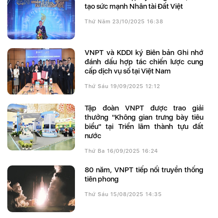
tạo sức mạnh Nhân tài Đất Việt
Thứ Năm 23/10/2025 16:38
VNPT và KDDI ký Biên bản Ghi nhớ
đánh dấu hợp tác chiến lược cung
cấp dịch vụ số tại Việt Nam
Thứ Sáu 19/09/2025 12:12
Tập đoàn VNPT được trao giải
thưởng "Không gian trưng bày tiêu
biểu" tại Triển lãm thành tựu đất
nước
Thứ Ba 16/09/2025 16:24
80 năm, VNPT tiếp nối truyền thống
tiên phong
Thứ Sáu 15/08/2025 14:35