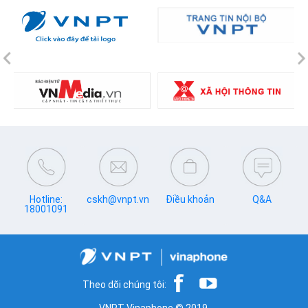
Previous
N
Hotline:
cskh@vnpt.vn
Điều khoản
Q&A
18001091
Theo dõi chúng tôi: