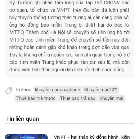
Sỹ Trường ghi nhận tấm lòng của tập thể CBCNV các
cơ quan, tổ chức và VNPT trên địa bàn đã luôn phát
huy truyền thống tương thân tương ái, sẵn sàng chia sẻ,
ủng hộ đồng bào miền Trung bị thiệt hại do bão lũ.
MTTQ Thành phố Hà Nội sẽ chuyển số tiền ủng hộ tới
MTTQ các tỉnh miền Trung để chuyển số tiền này đến
những hoàn cảnh gặp khó khăn trong đợt bão vừa qua.
Đây là không chỉ là nguồn lực, kinh phí quan trọng hỗ trợ
các tỉnh miền Trung khắc phục tàn dư sau lũ, mà còn
động viên tinh thần người dân sớm ổn định cuộc sống.
Từ khóa:
khuyến mại vinaphone
Khuyến mại 20%
Thuê bao trả trước
Thuê bao trả sau
Khuyến mại
Tin liên quan
VNPT - hai thập kỷ đồng hành, kiến