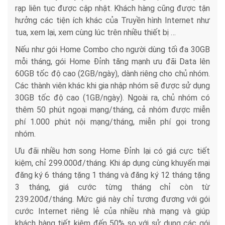
rạp liên tục được cập nhật. Khách hàng cũng được tận
hưởng các tiện ích khác của Truyền hình Internet như
tua, xem lại, xem cùng lúc trên nhiều thiết bị …
Nếu như gói Home Combo cho người dùng tối đa 30GB
mỗi tháng, gói Home Đỉnh tăng mạnh ưu đãi Data lên
60GB tốc độ cao (2GB/ngày), dành riêng cho chủ nhóm.
Các thành viên khác khi gia nhập nhóm sẽ được sử dụng
30GB tốc độ cao (1GB/ngày). Ngoài ra, chủ nhóm có
thêm 50 phút ngoại mạng/tháng, cả nhóm được miễn
phí 1.000 phút nội mạng/tháng, miễn phí gọi trong
nhóm.
Ưu đãi nhiều hơn song Home Đỉnh lại có giá cực tiết
kiệm, chỉ 299.000đ/tháng. Khi áp dụng cùng khuyến mại
đăng ký 6 tháng tặng 1 tháng và đăng ký 12 tháng tặng
3 tháng, giá cước từng tháng chỉ còn từ
239.200đ/tháng. Mức giá này chỉ tương đương với gói
cước Internet riêng lẻ của nhiều nhà mạng và giúp
khách hàng tiết kiệm đến 50% so với sử dụng các gói