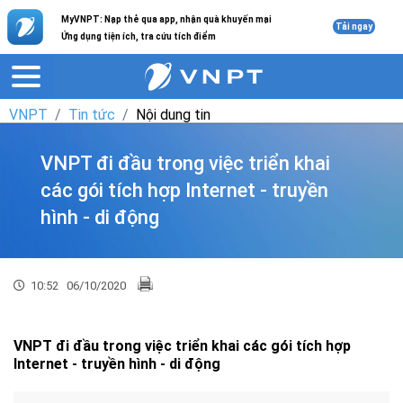
MyVNPT: Nạp thẻ qua app, nhận quà khuyến mại
Tải ngay
Ứng dụng tiện ích, tra cứu tích điểm
VNPT
Tin tức
Nội dung tin
VNPT đi đầu trong việc triển khai
các gói tích hợp Internet - truyền
hình - di động
10:52
06/10/2020
VNPT đi đầu trong việc triển khai các gói tích hợp
Internet - truyền hình - di động