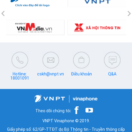
Previous
N
Hotline:
cskh@vnpt.vn
Điều khoản
Q&A
18001091
Theo dõi chúng tôi:
VNPT Vinaphone © 2019.
Giấy phép số: 62/GP-TTĐT do Bộ Thông tin - Truyền thông cấp