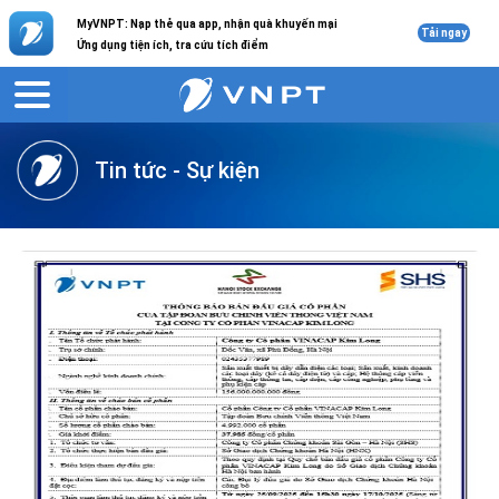
MyVNPT: Nạp thẻ qua app, nhận quà khuyến mại
Tải ngay
Ứng dụng tiện ích, tra cứu tích điểm
VNPT
Giới thiệu
Tin tức
Tin tức - Sự kiện