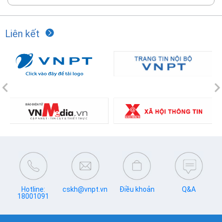
Liên kết
Previous
N
Hotline:
cskh@vnpt.vn
Điều khoản
Q&A
18001091