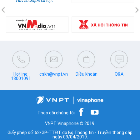
Previous
N
Hotline:
cskh@vnpt.vn
Điều khoản
Q&A
18001091
Theo dõi chúng tôi:
VNPT Vinaphone © 2019.
Giấy phép số: 62/GP-TTĐT do Bộ Thông tin - Truyền thông cấp
ngày 09/04/2019.