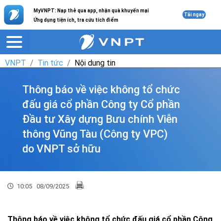
MyVNPT: Nạp thẻ qua app, nhận quà khuyến mại
Tải ngay
Ứng dụng tiện ích, tra cứu tích điểm
VNPT
Tin tức
Nội dung tin
Thông báo về việc không tổ chức
đấu giá cổ phần Công ty Cổ phần
Đầu tư Xây dựng Bưu chính Viễn
thông Vũng Tàu (Công ty VPC)
do VNPT sở hữu
10:05
08/09/2025
Thông báo về việc không tổ chức đấu giá cổ phần Công