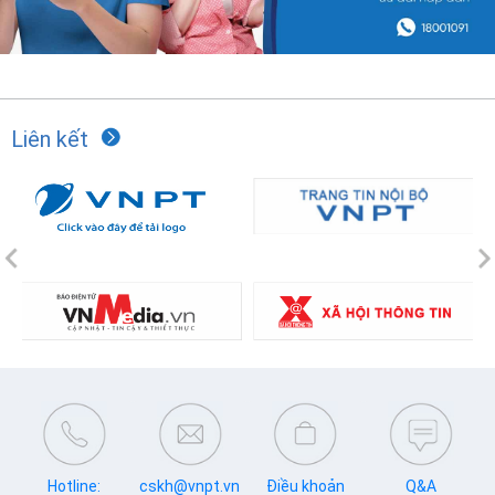
Liên kết
Previous
N
Hotline:
cskh@vnpt.vn
Điều khoản
Q&A