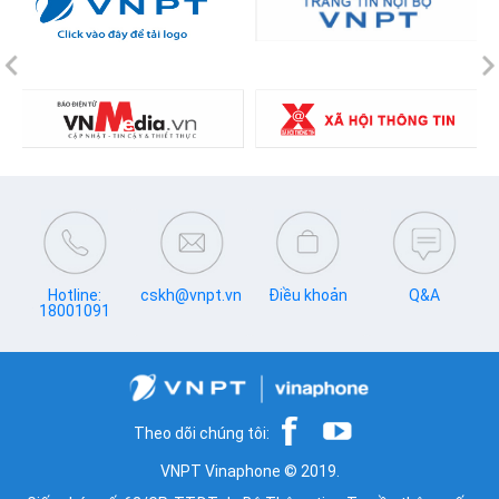
Previous
N
Hotline:
cskh@vnpt.vn
Điều khoản
Q&A
18001091
Theo dõi chúng tôi:
VNPT Vinaphone © 2019.