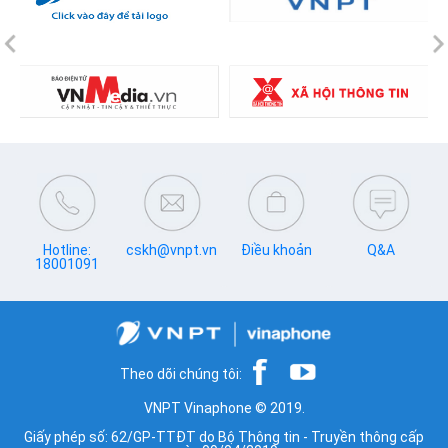
Previous
N
Hotline:
cskh@vnpt.vn
Điều khoản
Q&A
18001091
Theo dõi chúng tôi:
VNPT Vinaphone © 2019.
Giấy phép số: 62/GP-TTĐT do Bộ Thông tin - Truyền thông cấp