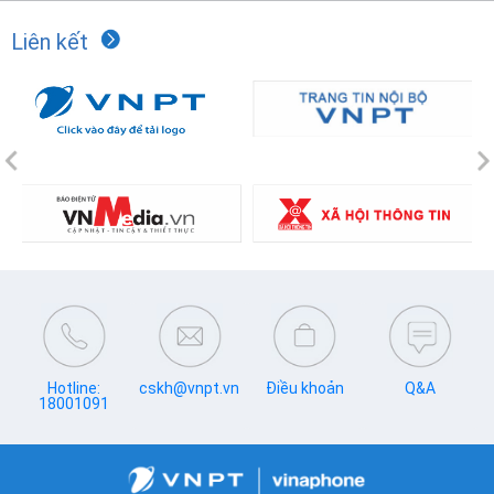
Liên kết
Previous
N
Hotline:
cskh@vnpt.vn
Điều khoản
Q&A
18001091