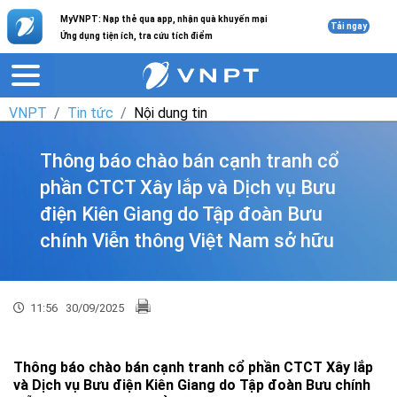
MyVNPT: Nạp thẻ qua app, nhận quà khuyến mại
Tải ngay
Ứng dụng tiện ích, tra cứu tích điểm
VNPT
Tin tức
Nội dung tin
Thông báo chào bán cạnh tranh cổ
phần CTCT Xây lắp và Dịch vụ Bưu
điện Kiên Giang do Tập đoàn Bưu
chính Viễn thông Việt Nam sở hữu
11:56
30/09/2025
Thông báo chào bán cạnh tranh cổ phần CTCT Xây lắp
và Dịch vụ Bưu điện Kiên Giang do Tập đoàn Bưu chính