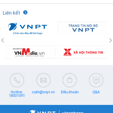
Liên kết
Previous
N
Hotline:
cskh@vnpt.vn
Điều khoản
Q&A
18001091