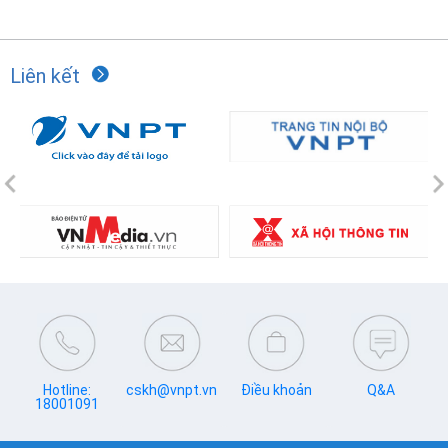
Liên kết
Previous
N
Hotline:
cskh@vnpt.vn
Điều khoản
Q&A
18001091