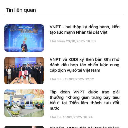
Tin liên quan
VNPT - hai thập kỷ đồng hành, kiến
tạo sức mạnh Nhân tài Đất Việt
Thứ Năm 23/10/2025 16:38
VNPT và KDDI ký Biên bản Ghi nhớ
đánh dấu hợp tác chiến lược cung
cấp dịch vụ số tại Việt Nam
Thứ Sáu 19/09/2025 12:12
Tập đoàn VNPT được trao giải
thưởng "Không gian trưng bày tiêu
biểu" tại Triển lãm thành tựu đất
nước
Thứ Ba 16/09/2025 16:24