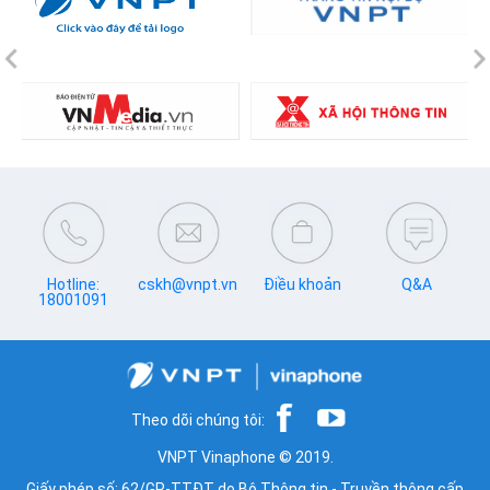
Previous
N
Hotline:
cskh@vnpt.vn
Điều khoản
Q&A
18001091
Theo dõi chúng tôi:
VNPT Vinaphone © 2019.
Giấy phép số: 62/GP-TTĐT do Bộ Thông tin - Truyền thông cấp