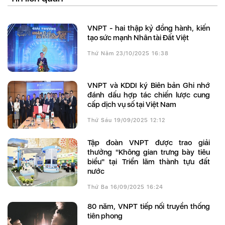
VNPT - hai thập kỷ đồng hành, kiến
tạo sức mạnh Nhân tài Đất Việt
Thứ Năm 23/10/2025 16:38
VNPT và KDDI ký Biên bản Ghi nhớ
đánh dấu hợp tác chiến lược cung
cấp dịch vụ số tại Việt Nam
Thứ Sáu 19/09/2025 12:12
Tập đoàn VNPT được trao giải
thưởng "Không gian trưng bày tiêu
biểu" tại Triển lãm thành tựu đất
nước
Thứ Ba 16/09/2025 16:24
80 năm, VNPT tiếp nối truyền thống
tiên phong