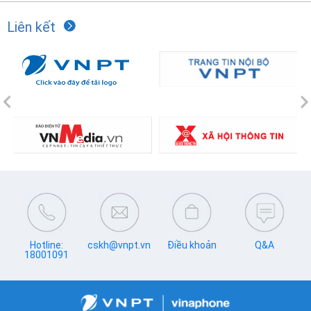
Liên kết
Previous
N
Hotline:
cskh@vnpt.vn
Điều khoản
Q&A
18001091