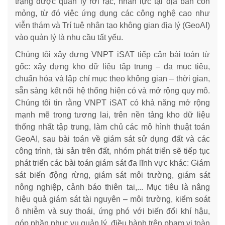
trạng được quản lý rời rạc, nhân lực tại địa bàn còn
mỏng, từ đó việc ứng dụng các công nghệ cao như
viễn thám và Trí tuệ nhân tạo không gian địa lý (GeoAI)
vào quản lý là nhu cầu tất yếu.
Chúng tôi xây dựng VNPT iSAT tiếp cận bài toán từ
gốc: xây dựng kho dữ liệu tập trung – đa mục tiêu,
chuẩn hóa và lập chỉ mục theo không gian – thời gian,
sẵn sàng kết nối hệ thống hiện có và mở rộng quy mô.
Chúng tôi tin rằng VNPT iSAT có khả năng mở rộng
mạnh mẽ trong tương lai, trên nền tảng kho dữ liệu
thống nhất tập trung, làm chủ các mô hình thuật toán
GeoAI, sau bài toán về giám sát sử dụng đất và các
công trình, tài sản trên đất, nhóm phát triển sẽ tiếp tục
phát triển các bài toán giám sát đa lĩnh vực khác: Giám
sát biến động rừng, giám sát môi trường, giám sát
nông nghiệp, cảnh báo thiên tai,... Mục tiêu là nâng
hiệu quả giám sát tài nguyên – môi trường, kiểm soát
ô nhiễm và suy thoái, ứng phó với biến đổi khí hậu,
góp phần phục vụ quản lý, điều hành trên phạm vi toàn