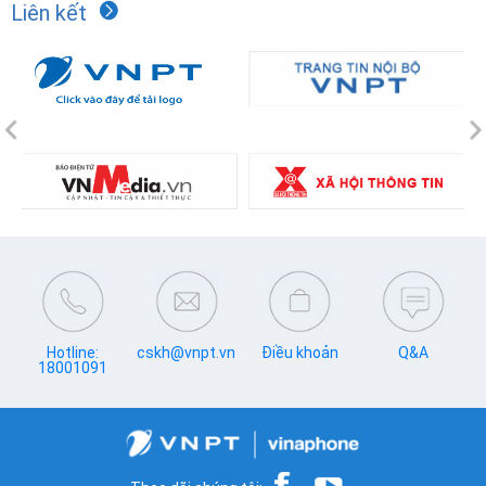
Liên kết
Previous
N
Hotline:
cskh@vnpt.vn
Điều khoản
Q&A
18001091