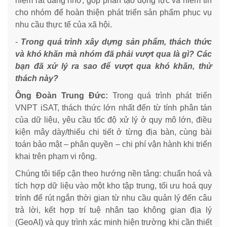
niệm rất đáng nhớ, góp phần tạo động lực và niềm tin
cho nhóm để hoàn thiện phát triển sản phẩm phục vụ
nhu cầu thực tế của xã hội.
-
Trong quá trình xây dựng sản phẩm, thách thức
và khó khăn mà nhóm đã phải vượt qua là gì? Các
bạn đã xử lý ra sao để vượt qua khó khăn, thử
thách này?
Ông Đoàn Trung Đức:
Trong quá trình phát triển
VNPT iSAT, thách thức lớn nhất đến từ tính phân tán
của dữ liệu, yêu cầu tốc độ xử lý ở quy mô lớn, điều
kiện mây dày/thiếu chi tiết ở từng địa bàn, cùng bài
toán bảo mật – phân quyền – chi phí vận hành khi triển
khai trên phạm vi rộng.
Chúng tôi tiếp cận theo hướng nền tảng: chuẩn hoá và
tích hợp dữ liệu vào một kho tập trung, tối ưu hoá quy
trình để rút ngắn thời gian từ nhu cầu quản lý đến câu
trả lời, kết hợp trí tuệ nhân tạo không gian địa lý
(GeoAI) và quy trình xác minh hiện trường khi cần thiết