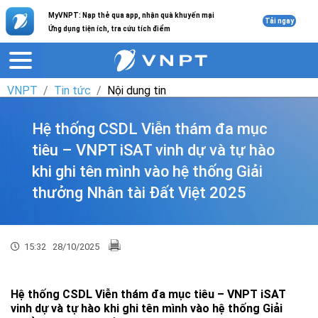
MyVNPT: Nạp thẻ qua app, nhận quà khuyến mại
Tải ngay
Ứng dụng tiện ích, tra cứu tích điểm
VNPT
Tin tức
Nội dung tin
Hệ thống CSDL Viễn thám đa mục
tiêu – VNPT iSAT vinh dự và tự hào
khi ghi tên mình vào hệ thống Giải
thưởng Nhân tài Đất Việt 2025
15:32
28/10/2025
Hệ thống CSDL Viễn thám đa mục tiêu – VNPT iSAT
vinh dự và tự hào khi ghi tên mình vào hệ thống Giải