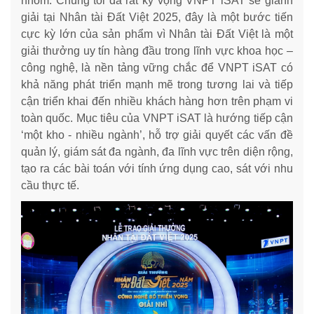
nhóm. Chúng tôi đã rất kỳ vọng VNPT iSAT sẽ giành
giải tại Nhân tài Đất Việt 2025, đây là một bước tiến
cực kỳ lớn của sản phẩm vì Nhân tài Đất Việt là một
giải thưởng uy tín hàng đầu trong lĩnh vực khoa học –
công nghệ, là nền tảng vững chắc để VNPT iSAT có
khả năng phát triển mạnh mẽ trong tương lai và tiếp
cận triển khai đến nhiều khách hàng hơn trên phạm vi
toàn quốc. Mục tiêu của VNPT iSAT là hướng tiếp cận
‘một kho - nhiều ngành’, hỗ trợ giải quyết các vấn đề
quản lý, giám sát đa ngành, đa lĩnh vực trên diện rộng,
tạo ra các bài toán với tính ứng dụng cao, sát với nhu
cầu thực tế.