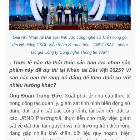
Giải Nhì Nhân tài Đất Việt lĩnh vực công nghệ số Triển vọng gọi
tên Hệ thống CSDL Viễn thám đa mục tiêu - VNPT iSAT - nhóm
tác giả Công ty Công nghệ Thông tin VNPT
- Thực tế nào đã thôi thúc các bạn lựa chọn sản
phẩm này để dự thi tại Nhân tài Đất Việt 2025? Vì
sao các bạn tin rằng nó đáng để theo đuổi so với
nhiều hướng khác?
Ông Đoàn Trung Đức
: Xuất phát từ nhu cầu thực tế
trong công tác quản lý, giám sát tình hình biến động sử
dụng đất, giám sát các công trình, tài sản trên đất tại
các UBND Phường/xã, thực tiễn cho thấy việc giám
sát về đất đai, tài nguyên và môi trường trên diện rộng
đang gặp nhiều khó khăn, dữ liệu quy hoạch, hiện