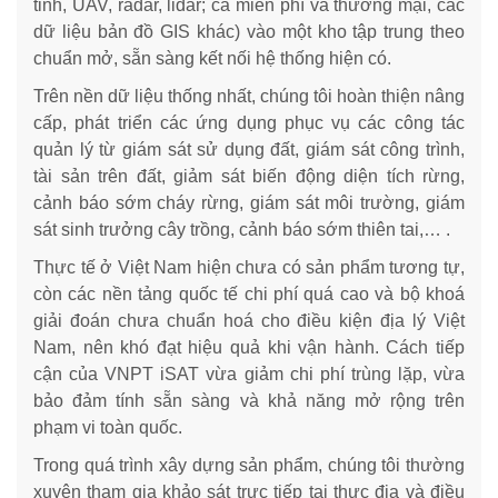
tinh, UAV, radar, lidar; cả miễn phí và thương mại, các
dữ liệu bản đồ GIS khác) vào một kho tập trung theo
chuẩn mở, sẵn sàng kết nối hệ thống hiện có.
Trên nền dữ liệu thống nhất, chúng tôi hoàn thiện nâng
cấp, phát triển các ứng dụng phục vụ các công tác
quản lý từ giám sát sử dụng đất, giám sát công trình,
tài sản trên đất, giảm sát biến động diện tích rừng,
cảnh báo sớm cháy rừng, giám sát môi trường, giám
sát sinh trưởng cây trồng, cảnh báo sớm thiên tai,… .
Thực tế ở Việt Nam hiện chưa có sản phẩm tương tự,
còn các nền tảng quốc tế chi phí quá cao và bộ khoá
giải đoán chưa chuẩn hoá cho điều kiện địa lý Việt
Nam, nên khó đạt hiệu quả khi vận hành. Cách tiếp
cận của VNPT iSAT vừa giảm chi phí trùng lặp, vừa
bảo đảm tính sẵn sàng và khả năng mở rộng trên
phạm vi toàn quốc.
Trong quá trình xây dựng sản phẩm, chúng tôi thường
xuyên tham gia khảo sát trực tiếp tại thực địa và điều