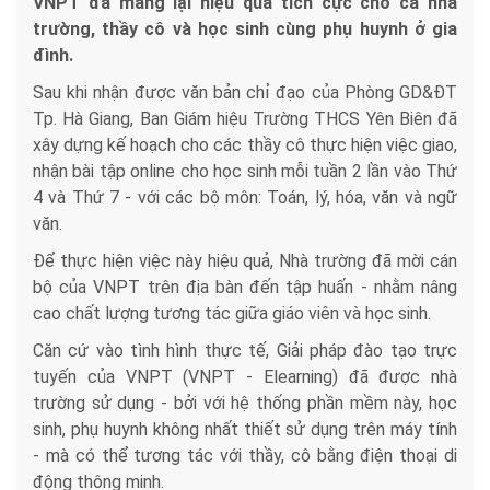
VNPT đã mang lại hiệu quả tích cực cho cả nhà
trường, thầy cô và học sinh cùng phụ huynh ở gia
đình.
Sau khi nhận được văn bản chỉ đạo của Phòng GD&ĐT
Tp. Hà Giang, Ban Giám hiệu Trường THCS Yên Biên đã
xây dựng kế hoạch cho các thầy cô thực hiện việc giao,
nhận bài tập online cho học sinh mỗi tuần 2 lần vào Thứ
4 và Thứ 7 - với các bộ môn: Toán, lý, hóa, văn và ngữ
văn.
Để thực hiện việc này hiệu quả, Nhà trường đã mời cán
bộ của VNPT trên địa bàn đến tập huấn - nhằm nâng
cao chất lượng tương tác giữa giáo viên và học sinh.
Căn cứ vào tình hình thực tế, Giải pháp đào tạo trực
tuyến của VNPT (VNPT - Elearning) đã được nhà
trường sử dụng - bởi với hệ thống phần mềm này, học
sinh, phụ huynh không nhất thiết sử dụng trên máy tính
- mà có thể tương tác với thầy, cô bằng điện thoại di
động thông minh.