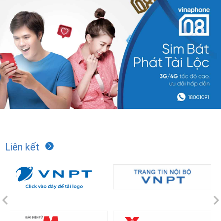
Liên kết
Previous
N