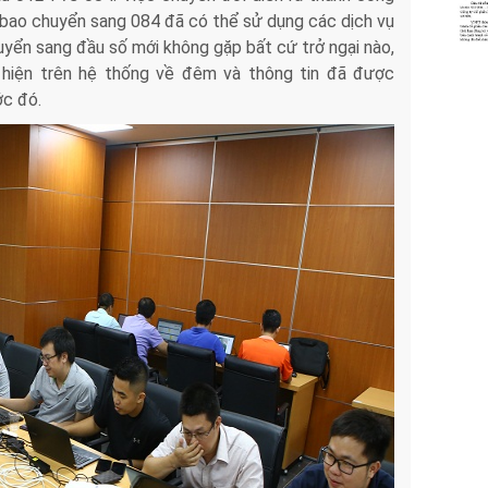
 bao chuyển sang 084 đã có thể sử dụng các dịch vụ
yển sang đầu số mới không gặp bất cứ trở ngại nào,
hiện trên hệ thống về đêm và thông tin đã được
ớc đó.