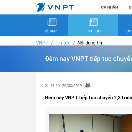
CÁ NHÂN
D
VỀ VNPT
TIN TỨC
ĐV
VNPT
Tin tức
Nội dung tin
Đêm nay VNPT tiếp tục chuyển
13:20
26/03/2019
Đêm nay VNPT tiếp tục chuyển 2,3 triệ