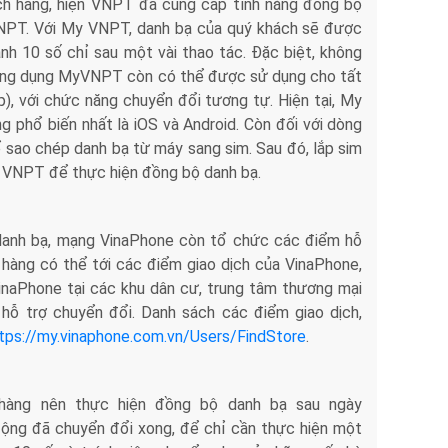
ách hàng, hiện VNPT đã cung cấp tính năng đồng bộ
NPT. Với My VNPT, danh bạ của quý khách sẽ được
h 10 số chỉ sau một vài thao tác. Đặc biệt, không
 ứng dụng MyVNPT còn có thể được sử dụng cho tất
, với chức năng chuyển đổi tương tự. Hiện tại, My
 phổ biến nhất là iOS và Android. Còn đối với dòng
ể sao chép danh bạ từ máy sang sim. Sau đó, lắp sim
 VNPT để thực hiện đồng bộ danh bạ.
 danh bạ, mạng VinaPhone còn tổ chức các điểm hỗ
h hàng có thể tới các điểm giao dịch của VinaPhone,
inaPhone tại các khu dân cư, trung tâm thương mại
 hỗ trợ chuyển đổi. Danh sách các điểm giao dịch,
tps://my.vinaphone.com.vn/Users/FindStore
.
hàng nên thực hiện đồng bộ danh bạ sau ngày
ộng đã chuyển đổi xong, để chỉ cần thực hiện một