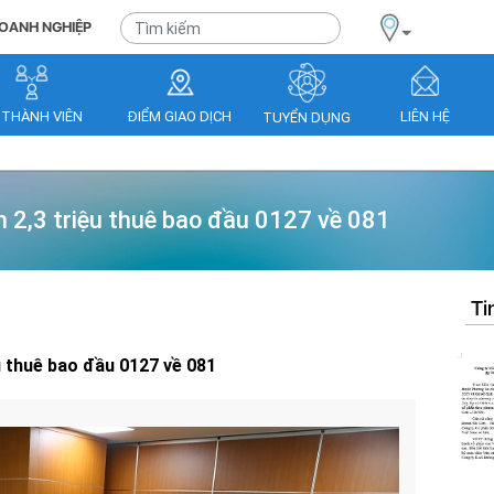
OANH NGHIỆP
 THÀNH VIÊN
ĐIỂM GIAO DỊCH
LIÊN HỆ
TUYỂN DỤNG
 2,3 triệu thuê bao đầu 0127 về 081
Ti
u thuê bao đầu 0127 về 081