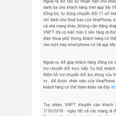
Ngoài ra, để tạo sự thuận tiện cho kh
danh bạ cho khách hàng trên app My V
đồng bộ, tự động chuyển đổi 11 số thàn
chỉ dành cho thuê bao của VinaPhone,
cả nhà mạng khác (không cần đăng nhập)
VNPT đã có mặt trên 2 nền tảng di động
điện thoại phổ thông, khách hàng có th
vào một máy smartphone có tải app My
Ngoài ra, để giúp khách hàng đồng bộ
trợ chuyển đổi trực tiếp. Cụ thể, khác
điểm hỗ trợ chuyển đổi lưu động của V
vv... để được nhân viên của VinaPhone
khách hàng có thể tham khảo tại đây:
ht
Tuy nhiên, VNPT khuyến cáo khách 
7/10/2018 - ngày tất cả các mạng di đ