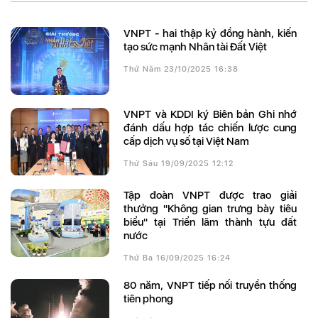
VNPT - hai thập kỷ đồng hành, kiến
tạo sức mạnh Nhân tài Đất Việt
Thứ Năm 23/10/2025 16:38
VNPT và KDDI ký Biên bản Ghi nhớ
đánh dấu hợp tác chiến lược cung
cấp dịch vụ số tại Việt Nam
Thứ Sáu 19/09/2025 12:12
Tập đoàn VNPT được trao giải
thưởng "Không gian trưng bày tiêu
biểu" tại Triển lãm thành tựu đất
nước
Thứ Ba 16/09/2025 16:24
80 năm, VNPT tiếp nối truyền thống
tiên phong