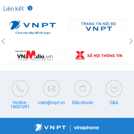
Liên kết
Previous
N
Hotline:
cskh@vnpt.vn
Điều khoản
Q&A
18001091