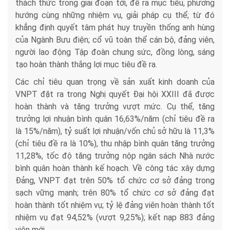
thách thức trong giai đoạn tới, đề ra mục tiêu, phương
hướng cùng những nhiệm vụ, giải pháp cụ thể; từ đó
khẳng định quyết tâm phát huy truyền thống anh hùng
của Ngành Bưu điện; cổ vũ toàn thể cán bộ, đảng viên,
người lao động Tập đoàn chung sức, đồng lòng, sáng
tạo hoàn thành thắng lợi mục tiêu đề ra.
Các chỉ tiêu quan trọng về sản xuất kinh doanh của
VNPT đặt ra trong Nghị quyết Đại hội XXIII đã được
hoàn thành và tăng trưởng vượt mức. Cụ thể, tăng
trưởng lợi nhuận bình quân 16,63%/năm (chỉ tiêu đề ra
là 15%/năm), tỷ suất lợi nhuận/vốn chủ sở hữu là 11,3%
(chỉ tiêu đề ra là 10%), thu nhập bình quân tăng trưởng
11,28%, tốc độ tăng trưởng nộp ngân sách Nhà nước
bình quân hoàn thành kế hoạch. Về công tác xây dựng
Đảng, VNPT đạt trên 50% tổ chức cơ sở đảng trong
sạch vững mạnh; trên 80% tổ chức cơ sở đảng đạt
hoàn thành tốt nhiệm vụ; tỷ lệ đảng viên hoàn thành tốt
nhiệm vụ đạt 94,52% (vượt 9,25%); kết nạp 883 đảng
viên mới.