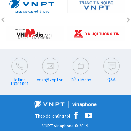
Previous
N
Hotline:
cskh@vnpt.vn
Điều khoản
Q&A
18001091
Theo dõi chúng tôi:
VNPT Vinaphone © 2019.