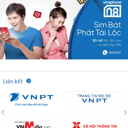
Liên kết
Previous
N