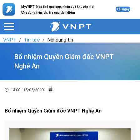
MyVNPT: Nạp thẻ qua app, nhận quà khuyến mại
Tải ngay
Ứng dụng tiện ích, tra cứu tích điểm
VNPT
Tin tức
Nội dung tin
Bổ nhiệm Quyền Giám đốc VNPT
Nghệ An
14:00
15/05/2019
Bổ nhiệm Quyền Giám đốc VNPT Nghệ An