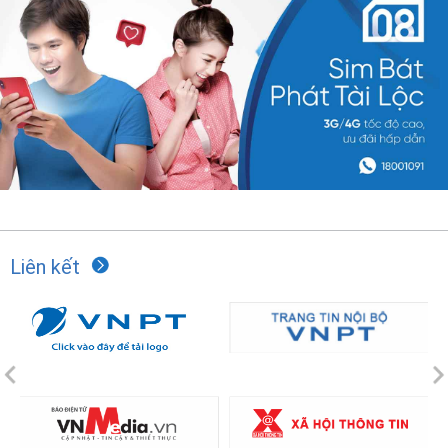
Liên kết
Previous
N