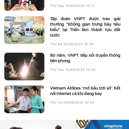
Thứ Sáu 19/09/2025 12:12
Tập đoàn VNPT được trao giải
thưởng "Không gian trưng bày tiêu
biểu" tại Triển lãm thành tựu đất
nước
Thứ Ba 16/09/2025 16:24
80 năm, VNPT tiếp nối truyền thống
tiên phong
Thứ Sáu 15/08/2025 14:35
Vietnam Airlines ‘mở bầu trời số’: Kết
nối Internet cả khi đang bay
Thứ Tư 06/08/2025 10:04