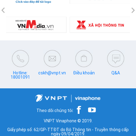
Previous
N
Hotline:
cskh@vnpt.vn
Điều khoản
Q&A
18001091
Theo dõi chúng tôi:
VNPT Vinaphone © 2019.
Giấy phép số: 62/GP-TTĐT do Bộ Thông tin - Truyền thông cấp
ngày 09/04/2019.