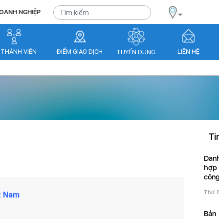
OANH NGHIỆP
 THÀNH VIÊN
ĐIỂM GIAO DỊCH
LIÊN HỆ
TUYỂN DỤNG
Ti
Danh sách giấy chứng nhận
hợp
công
Thứ
Bản cam kết chỉ tiêu chất