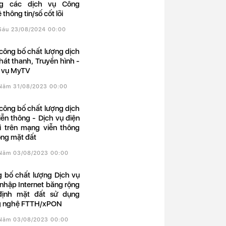
ng các dịch vụ Công
 thông tin/số cốt lõi
 Sáu 23/08/2024 00:00
hát thanh, Truyền hình -
 vụ MyTV
 Năm 31/08/2023 00:00
iễn thông - Dịch vụ điện
i trên mạng viễn thông
ộng mặt đất
 Năm 03/08/2023 00:00
 nhập Internet băng rộng
định mặt đất sử dụng
g nghệ FTTH/xPON
 Năm 03/08/2023 00:00