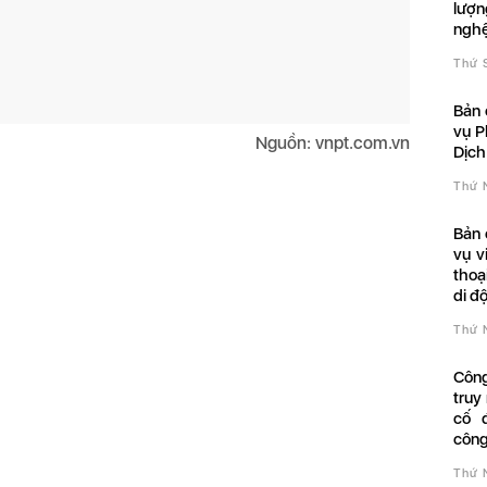
lượ
nghệ
Thứ
Bản công bố chất lượng dịch
vụ P
Nguồn: vnpt.com.vn
Dịch
Thứ
Bản công bố chất lượng dịch
vụ v
thoạ
di đ
Thứ
Công bố chất lượng Dịch vụ
truy
cố 
côn
Thứ