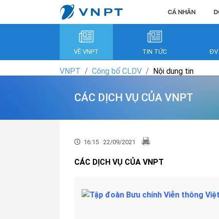
CÁ NHÂN
D
VỀ VNPT
TIN TỨC
ĐV
VNPT
Công bố CLDV
Nội dung tin
CÁC DỊCH VỤ CỦA VNPT
16:15
22/09/2021
CÁC DỊCH VỤ CỦA VNPT