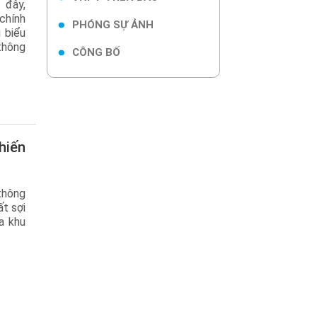
 đây,
chính
PHÓNG SỰ ẢNH
 biểu
 thông
CÔNG BỐ
thông
t sợi
a khu