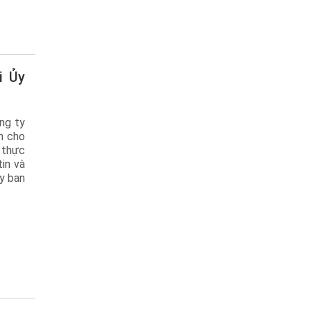
ng ty
n cho
 thực
in và
y ban