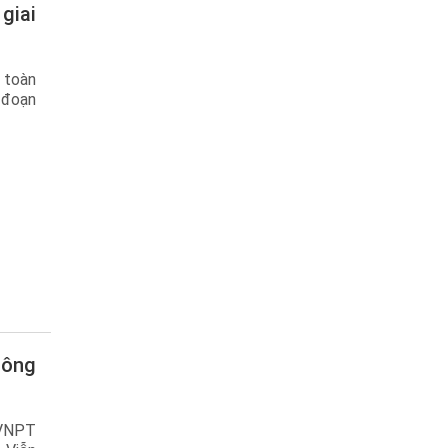
 toàn
 đoạn
(VNPT