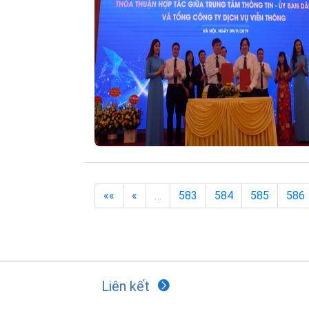
««
«
…
583
584
585
586
Liên kết