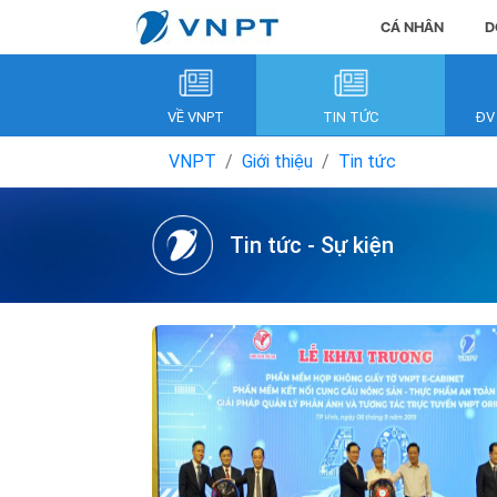
CÁ NHÂN
D
VỀ VNPT
TIN TỨC
ĐV
VNPT
Giới thiệu
Tin tức
Tin tức - Sự kiện