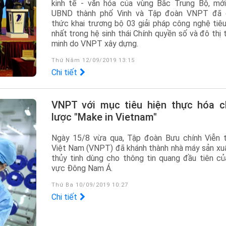
kinh tế - văn hóa của vùng Bắc Trung Bộ, mới
UBND thành phố Vinh và Tập đoàn VNPT đã 
thức khai trương bộ 03 giải pháp công nghệ tiêu
nhất trong hệ sinh thái Chính quyền số và đô thị
minh do VNPT xây dựng.
Thứ Năm 12/09/2019 13:15
Chi tiết
VNPT với mục tiêu hiện thực hóa chiến
lược "Make in Vietnam"
Ngày 15/8 vừa qua, Tập đoàn Bưu chính Viễn 
Việt Nam (VNPT) đã khánh thành nhà máy sản xuấ
thủy tinh dùng cho thông tin quang đầu tiên củ
vực Đông Nam Á.
Thứ Ba 10/09/2019 10:27
Chi tiết