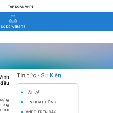
TẬP ĐOÀN VNPT
SƠ ĐỒ WEBSITE
Tin tức -
Sự Kiện
 đầu
TẤT CẢ
 dựng
TIN HOẠT ĐỘNG
riêng
g tâm
VNPT TRÊN BÁO