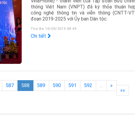
VinaPhone) - thành viên của Tập đoàn Bưu chính
thông Việt Nam (VNPT) đã ký thỏa thuận hợ
công nghệ thông tin và viễn thông (CNTT-VT)
đoạn 2019-2025 với Ủy ban Dân tộc.
Thứ Ba 10/09/2019 08:49
Chi tiết
587
588
589
590
591
592
…
»
»»