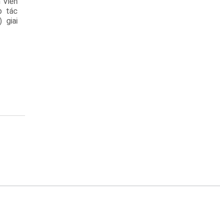
 Viễn
p tác
 giai