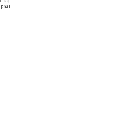
o Tập
 phát