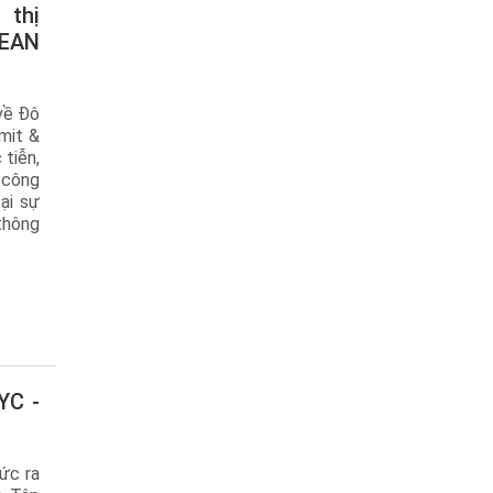
SEAN
về Đô
mit &
 tiễn,
 công
ại sự
thông
ức ra