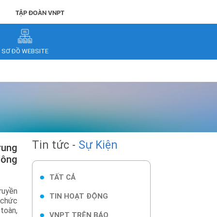
TẬP ĐOÀN VNPT
SƠ ĐỒ WEBSITE
Tin tức -
Sự Kiện
hông
TẤT CẢ
ruyền
TIN HOẠT ĐỘNG
 chức
toàn,
VNPT TRÊN BÁO