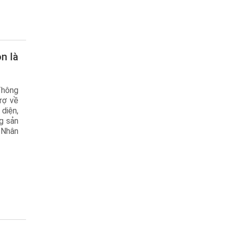
Thông
rợ về
diện,
g sản
 Nhân