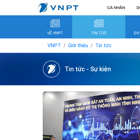
CÁ NHÂN
D
VỀ VNPT
TIN TỨC
ĐV
VNPT
Giới thiệu
Tin tức
Tin tức - Sự kiện