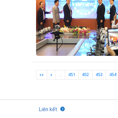
««
«
…
451
452
453
454
Liên kết