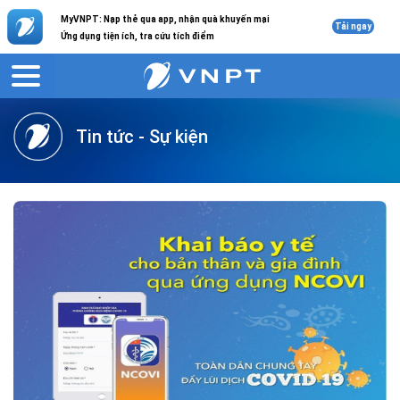
MyVNPT: Nạp thẻ qua app, nhận quà khuyến mại
Tải ngay
Ứng dụng tiện ích, tra cứu tích điểm
VNPT
Giới thiệu
Tin tức
Tin tức - Sự kiện