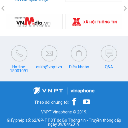
Previous
N
Hotline:
cskh@vnpt.vn
Điều khoản
Q&A
18001091
Theo dõi chúng tôi:
VNPT Vinaphone © 2019.
Giấy phép số: 62/GP-TTĐT do Bộ Thông tin - Truyền thông cấp
ngày 09/04/2019.