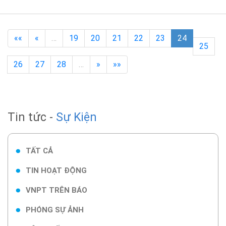
««
«
…
19
20
21
22
23
24
25
26
27
28
…
»
»»
Tin tức -
Sự Kiện
TẤT CẢ
TIN HOẠT ĐỘNG
VNPT TRÊN BÁO
PHÓNG SỰ ẢNH