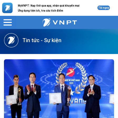
MyVNPT: Nạp thẻ qua app, nhận quà khuyến mại
Tải ngay
Ứng dụng tiện ích, tra cứu tích điểm
VNPT
Giới thiệu
Tin tức
Tin tức - Sự kiện