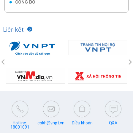
CÔNG BỐ
Liên kết
Previous
N
Hotline:
cskh@vnpt.vn
Điều khoản
Q&A
18001091