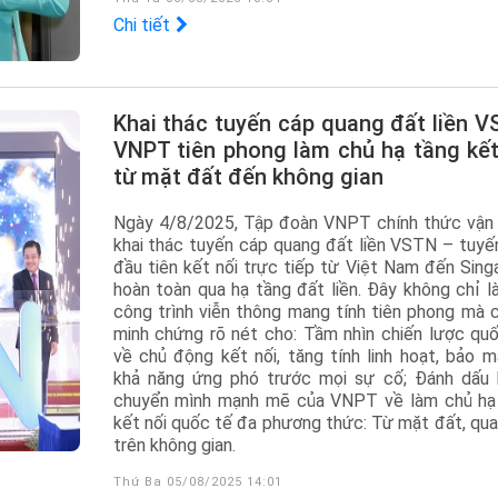
Chi tiết
Khai thác tuyến cáp quang đất liền VSTN:
VNPT tiên phong làm chủ hạ tầng kết
từ mặt đất đến không gian
Ngày 4/8/2025, Tập đoàn VNPT chính thức vận 
khai thác tuyến cáp quang đất liền VSTN – tuyế
đầu tiên kết nối trực tiếp từ Việt Nam đến Sing
hoàn toàn qua hạ tầng đất liền. Đây không chỉ l
công trình viễn thông mang tính tiên phong mà c
minh chứng rõ nét cho: Tầm nhìn chiến lược quố
về chủ động kết nối, tăng tính linh hoạt, bảo m
khả năng ứng phó trước mọi sự cố; Đánh dấu
chuyển mình mạnh mẽ của VNPT về làm chủ hạ
kết nối quốc tế đa phương thức: Từ mặt đất, qua 
trên không gian.
Thứ Ba 05/08/2025 14:01