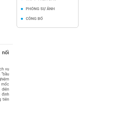
PHÓNG SỰ ẢNH
CÔNG BỐ
ịch vụ
 “bầu
nghiệm
u mốc
 diện
 định
 tiên