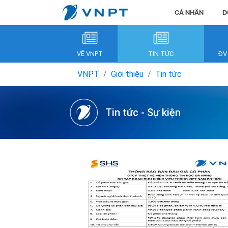
CÁ NHÂN
D
VỀ VNPT
TIN TỨC
ĐV
VNPT
Giới thiệu
Tin tức
Tin tức - Sự kiện