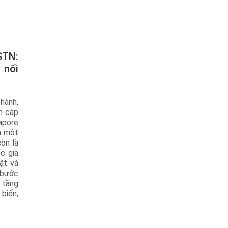
 nối
hành,
n cáp
apore
à một
òn là
c gia
ật và
 bước
 tầng
biển,