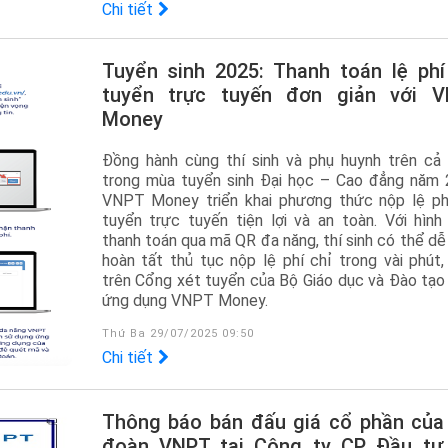
Chi tiết
Tuyển sinh 2025: Thanh toán lệ phí xét
tuyển trực tuyến đơn giản với 
Money
Đồng hành cùng thí sinh và phụ huynh trên cả
trong mùa tuyển sinh Đại học – Cao đẳng năm 
VNPT Money triển khai phương thức nộp lệ ph
tuyển trực tuyến tiện lợi và an toàn. Với hình
thanh toán qua mã QR đa năng, thí sinh có thể dễ
hoàn tất thủ tục nộp lệ phí chỉ trong vài phút,
trên Cổng xét tuyển của Bộ Giáo dục và Đào tạo
ứng dụng VNPT Money.
Thứ Ba 29/07/2025 09:50
Chi tiết
Thông báo bán đấu giá cổ phần của Tập
đoàn VNPT tại Công ty CP Đầu tư