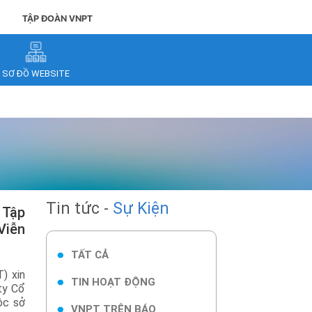
TẬP ĐOÀN VNPT
SƠ ĐỒ WEBSITE
Tin tức -
Sự Kiện
Viễn
TẤT CẢ
) xin
TIN HOẠT ĐỘNG
ty Cổ
ộc sở
VNPT TRÊN BÁO