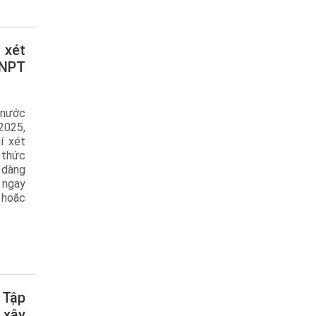
VNPT
 nước
2025,
í xét
 thức
 dàng
 ngay
 hoặc
 xây