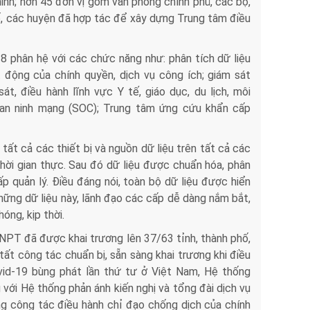
minh; hơn 45 đơn vị gồm văn phòng chính phủ, các bộ,
hố, các huyện đã hợp tác để xây dựng Trung tâm điều
 phân hệ với các chức năng như: phân tích dữ liệu
ạt động của chính quyền, dịch vụ công ích; giám sát
át, điều hành lĩnh vực Y tế, giáo dục, du lịch, môi
n, an ninh mạng (SOC); Trung tâm ứng cứu khẩn cấp
tất cả các thiết bị và nguồn dữ liệu trên tất cả các
thời gian thực. Sau đó dữ liệu được chuẩn hóa, phân
p quản lý. Điều đáng nói, toàn bộ dữ liệu được hiển
những dữ liệu này, lãnh đạo các cấp dễ dàng nắm bắt,
óng, kịp thời.
NPT đã được khai trương lên 37/63 tỉnh, thành phố,
tất công tác chuẩn bị, sẵn sàng khai trương khi điều
vid-19 bùng phát lần thứ tư ở Việt Nam, Hệ thống
với Hệ thống phản ánh kiến nghị và tổng đài dịch vụ
g công tác điều hành chỉ đạo chống dịch của chính