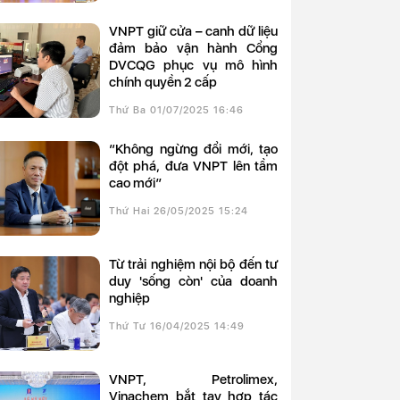
VNPT giữ cửa – canh dữ liệu
đảm bảo vận hành Cổng
DVCQG phục vụ mô hình
chính quyền 2 cấp
Thứ Ba 01/07/2025 16:46
“Không ngừng đổi mới, tạo
đột phá, đưa VNPT lên tầm
cao mới”
Thứ Hai 26/05/2025 15:24
Từ trải nghiệm nội bộ đến tư
duy 'sống còn' của doanh
nghiệp
Thứ Tư 16/04/2025 14:49
VNPT, Petrolimex,
Vinachem bắt tay hợp tác