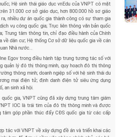
 thuốc; Hệ sinh thái giáo dục vnEdu của VNPT có mặt
trên 31.000 cơ sở giáo dục, hơn 800.000 hồ sơ giáo
i ra, nhiều dự án quốc gia thành công có sự tham gia
ịch vụ công quốc gia; Trục liên thông văn bản quốc
a; Trung tâm thông tin, chỉ đạo điều hành của Chính
a về dân cư; Hệ thống Cơ sở dữ liệu quốc gia về cán
 quan Nhà nước…
 One Egov trong điều hành tập trung tương tác số với
g quản lý đô thị thông minh, quy hoạch đô thị thông
trường thông minh; doanh ngiệp số với hệ sinh thái du
thương mại điện tử; định danh điện tử siêu ứng dụng
, an sinh xã hội.
ĐS quốc gia, VNPT cũng đã xây dựng trung tâm giám
 VNPT IOC là trái tim của đô thị thông minh và được
ng tâm góp phần thúc đẩy CĐS quốc gia từ các cấp
hợp tác với VNPT về xây dựng đề án và triển khai các