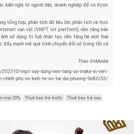
c kiến nghị từ người dân, doanh nghiệp để có được
g tổng hợp, phân tích dữ liệu lớn; phân tích và trực
Internet vạn vật (VNPT Iot platform); nền tảng bản
nh sử dụng trí tuệ nhân tạo; nền tảng hệ sinh thái
úc đẩy mạnh mẽ quá trình chuyển đổi số trong tất cả
Theo VnMedia
e/20231
0/vnpt-xay-dung-nen-tang-so-make-in-viet-
n-chinh-phu-so-kinh-te-so-tai-dia-phuong-9e82c53/
n mại 20%
Thuê bao trả trước
Thuê bao trả sau