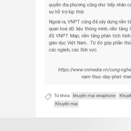
quyền địa phương cũng như tiếp nhận cá
sự hỗ trợ kịp thời.
Ngoài ra, VNPT cũng đã xây dựng nền tản
quan hoá dữ liệu thông minh; nền tảng 
đồ VNPT Map; nền tảng phân tích hình ả
giáo dục Việt Nam... Từ đó góp phần th
các ngành, các lĩnh vực.
https://www.vnmedia.vn/cong-ngh
nam-thuc-day-phat-trie
Từ khóa:
khuyến mại vinaphone
Khuyế
Khuyến mại