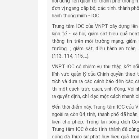
nội dung liên quan tới thành phố thông 
đơn vị ngang cấp bộ, các tỉnh, thành p
hành thông minh - IOC.
Trung tâm IOC của VNPT xây dựng lên 8
kinh tế - xã hội; giám sát hiệu quả ho
thông tin trên môi trường mạng; giám s
trường,...; giám sát, điều hành an toà
(113, 114, 115,…).
VNPT IOC có nhiệm vụ thu thập, kết nối 
lĩnh vực quản lý của Chính quyền theo 
tích và đưa ra các cảnh báo đến các cấ
thị một cách trực quan, sinh động. Với 
ra quyết định, chỉ đạo một cách nhanh ch
Đến thời điểm này, Trung tâm IOC của V
ngoài ra còn 04 tỉnh, thành phố đã hoàn 
kiện cho phép. Trong làn sóng dịch Co
Trung tâm IOC ở các tỉnh thành đã cùng 
công đã thực sự phát huy hiệu quả tron