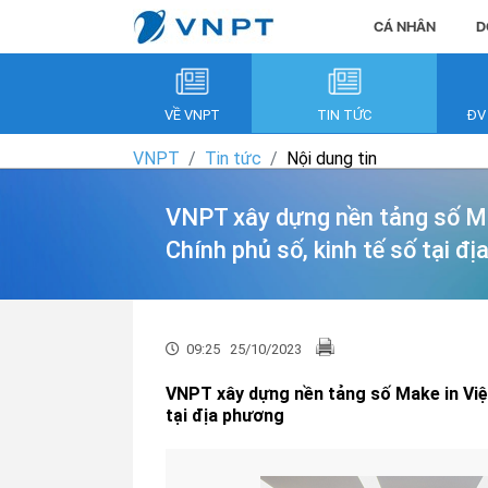
CÁ NHÂN
D
VỀ VNPT
TIN TỨC
ĐV
VNPT
Tin tức
Nội dung tin
VNPT xây dựng nền tảng số Ma
Chính phủ số, kinh tế số tại đ
09:25
25/10/2023
VNPT xây dựng nền tảng số Make in Việt
tại địa phương