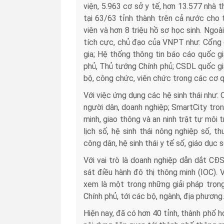
viện, 5.963 cơ sở y tế, hơn 13.577 nhà
tại 63/63 tỉnh thành trên cả nước cho 
viên và hơn 8 triệu hồ sơ học sinh. Ngoà
tích cực, chủ đạo của VNPT như: Cổng d
gia; Hệ thống thông tin báo cáo quốc gi
phủ, Thủ tướng Chính phủ; CSDL quốc gi
bộ, công chức, viên chức trong các cơ
Với việc ứng dụng các hệ sinh thái như:
người dân, doanh nghiệp; SmartCity tron
minh, giao thông và an ninh trật tự môi 
lịch số, hệ sinh thái nông nghiệp số, 
công dân, hệ sinh thái y tế số, giáo dục số
Với vai trò là doanh nghiệp dẫn dắt C
sát điều hành đô thị thông minh (IOC).
xem là một trong những giải pháp trọ
Chính phủ, tới các bộ, ngành, địa phương.
Hiện nay, đã có hơn 40 tỉnh, thành phố 