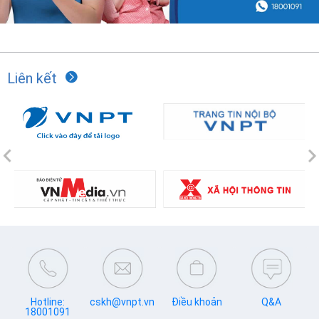
Liên kết
Previous
N
Hotline:
cskh@vnpt.vn
Điều khoản
Q&A
18001091