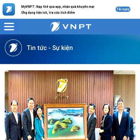
MyVNPT: Nạp thẻ qua app, nhận quà khuyến mại
Tải ngay
Ứng dụng tiện ích, tra cứu tích điểm
VNPT
Giới thiệu
Tin tức
Tin tức - Sự kiện