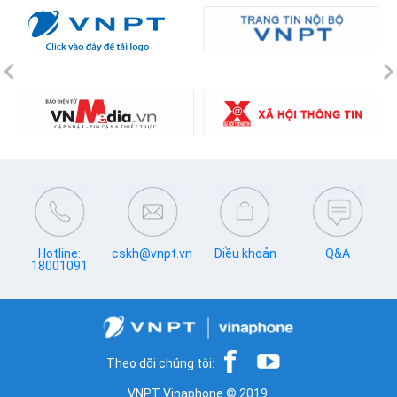
Previous
N
Hotline:
cskh@vnpt.vn
Điều khoản
Q&A
18001091
Theo dõi chúng tôi:
VNPT Vinaphone © 2019.