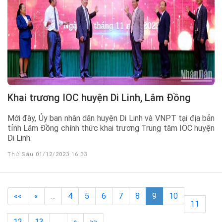
Khai trương IOC huyện Di Linh, Lâm Đồng
Mới đây, Ủy ban nhân dân huyện Di Linh và VNPT tại địa bản
tỉnh Lâm Đồng chính thức khai trương Trung tâm IOC huyện
Di Linh.
Thứ Sáu 01/12/2023 16:33
««
«
…
4
5
6
7
8
9
10
11
12
13
…
»
»»