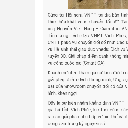
Cũng tại Hội nghị, VNPT tại địa bàn t
thực hóa khát vọng chuyển đổi số”. Tạ
ông Nguyễn Việt Hùng – Giám đốc VNP
Tỉnh cùng Lãnh đạo VNPT Vĩnh Phúc, 
CNTT phục vụ chuyển đổi số như: Các sả
vụ Hệ sinh thái giáo dục vnedu; Dịch 
tuyến 3D; Giải pháp điểm danh thông mi
vụ công quốc gia (Smart CA).
Khách mời đến tham gia sự kiện được cà
giải pháp điểm danh thông minh, Ứng dụ
bật của Showroom chuyển đổi số của VN
hình, khen ngợi…
Đây là sự kiện nhằm khẳng định VNPT - 
gia tại tỉnh Vĩnh Phúc; kịp thời cùng 
ra các giải pháp phù hợp với xu thế và 
công dân trong kỷ nguyên số.