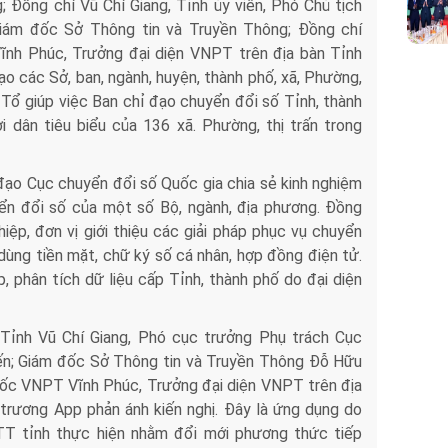
; Đồng chí Vũ Chí Giang, Tỉnh ủy viên, Phó Chủ tịch
iám đốc Sở Thông tin và Truyền Thông; Đồng chí
nh Phúc, Trưởng đại diện VNPT trên địa bàn Tỉnh
ạo các Sở, ban, ngành, huyện, thành phố, xã, Phường,
n Tổ giúp việc Ban chỉ đạo chuyển đổi số Tỉnh, thành
dân tiêu biểu của 136 xã. Phường, thị trấn trong
 đạo Cục chuyển đổi số Quốc gia chia sẻ kinh nghiệm
yển đổi số của một số Bộ, ngành, địa phương. Đồng
iệp, đơn vị giới thiệu các giải pháp phục vụ chuyển
 dùng tiền mặt, chữ ký số cá nhân, hợp đồng điện tử.
, phân tích dữ liệu cấp Tỉnh, thành phố do đại diện
 Tỉnh Vũ Chí Giang, Phó cục trưởng Phụ trách Cục
ến; Giám đốc Sở Thông tin và Truyền Thông Đỗ Hữu
ốc VNPT Vĩnh Phúc, Trưởng đại diện VNPT trên địa
trương App phản ánh kiến nghị. Đây là ứng dụng do
T tỉnh thực hiện nhằm đổi mới phương thức tiếp