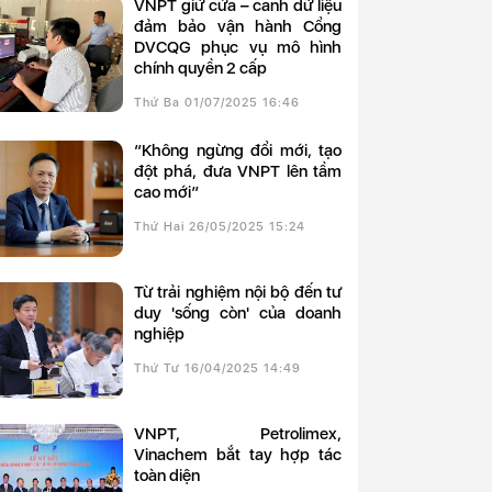
VNPT giữ cửa – canh dữ liệu
đảm bảo vận hành Cổng
DVCQG phục vụ mô hình
chính quyền 2 cấp
Thứ Ba 01/07/2025 16:46
“Không ngừng đổi mới, tạo
đột phá, đưa VNPT lên tầm
cao mới”
Thứ Hai 26/05/2025 15:24
Từ trải nghiệm nội bộ đến tư
duy 'sống còn' của doanh
nghiệp
Thứ Tư 16/04/2025 14:49
VNPT, Petrolimex,
Vinachem bắt tay hợp tác
toàn diện