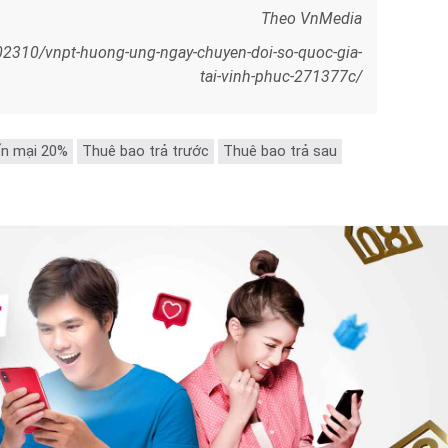
Theo VnMedia
2310/vnpt-huong-ung-ngay-chuyen-doi-so-quoc-gia-
tai-vinh-phuc-271377c/
n mại 20%
Thuê bao trả trước
Thuê bao trả sau