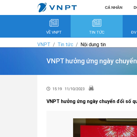
CÁ NHÂN
D
VỀ VNPT
TIN TỨC
ĐV
VNPT
Tin tức
Nội dung tin
VNPT hưởng ứng ngày chuyển đ
15:19
11/10/2023
VNPT hưởng ứng ngày chuyển đổi số quố