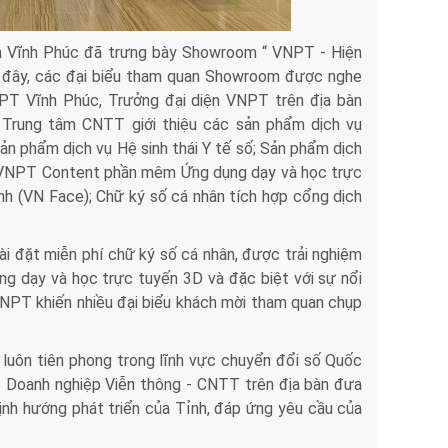
ỉnh Vĩnh Phúc đã trưng bày Showroom “ VNPT - Hiện
i đây, các đại biểu tham quan Showroom được nghe
T Vĩnh Phúc, Trưởng đại diện VNPT trên địa bàn
Trung tâm CNTT giới thiệu các sản phẩm dịch vụ
n phẩm dịch vụ Hệ sinh thái Y tế số; Sản phẩm dịch
vụ VNPT Content phần mêm Ứng dụng dạy và học trực
nh (VN Face); Chữ ký số cá nhân tích hợp cổng dịch
i đặt miễn phí chữ ký số cá nhân, được trải nghiệm
ng dạy và học trực tuyến 3D và đặc biệt với sự nổi
PT khiến nhiều đại biểu khách mời tham quan chụp
luôn tiên phong trong lĩnh vực chuyển đổi số Quốc
các Doanh nghiệp Viễn thông - CNTT trên địa bàn đưa
định hướng phát triển của Tỉnh, đáp ứng yêu cầu của