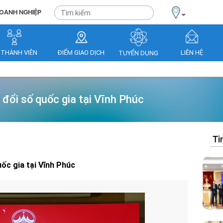
OANH NGHIỆP
 THÀNH VIÊN
ĐIỂM GIAO DỊCH
LIÊN HỆ
TUYỂN DỤNG
ổi số quốc gia tại Vĩnh Phúc
Ti
c gia tại Vĩnh Phúc