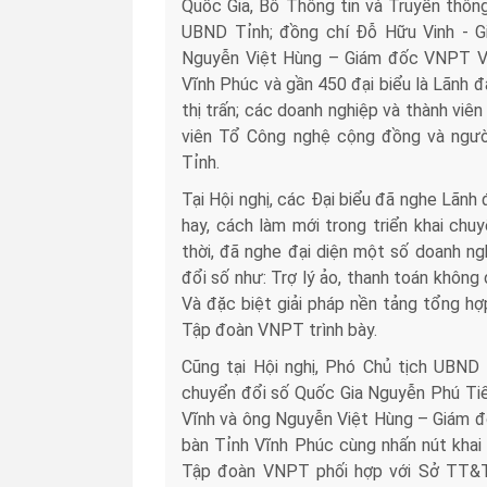
Quốc Gia, Bô Thông tin và Truyền thông
UBND Tỉnh; đồng chí Đỗ Hữu Vinh - G
Nguyễn Việt Hùng – Giám đốc VNPT Vĩ
Vĩnh Phúc và gần 450 đại biểu là Lãnh đ
thị trấn; các doanh nghiệp và thành viê
viên Tổ Công nghệ cộng đồng và người 
Tỉnh.
Tại Hội nghị, các Đại biểu đã nghe Lãnh
hay, cách làm mới trong triển khai chu
thời, đã nghe đại diện một số doanh ngh
đổi số như: Trợ lý ảo, thanh toán không
Và đặc biệt giải pháp nền tảng tổng hợp
Tập đoàn VNPT trình bày.
Cũng tại Hội nghị, Phó Chủ tịch UBND
chuyển đổi số Quốc Gia Nguyễn Phú Ti
Vĩnh và ông Nguyễn Việt Hùng – Giám đ
bàn Tỉnh Vĩnh Phúc cùng nhấn nút khai 
Tập đoàn VNPT phối hợp với Sở TT&T