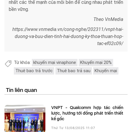
nhất các thế mạnh của mỗi bên để cùng nhau phát triển
bền vững.
Theo VnMedia
https://www.vnmedia.vn/cong-nghe/202311/vnpt-hai-
duong-va-buu-dien-tinh-hai-duong-ky-thoa-thuan-hop-
tac-ef02c09/
Từ khóa:
khuyến mại vinaphone
Khuyến mại 20%
Thuê bao trả trước
Thuê bao trả sau
Khuyến mại
Tin liên quan
VNPT - Qualcomm hợp tác chiến
lược, hướng tới đồng phát triển thiết
kế gốc
Thứ Tư 13/08/2025 11:07