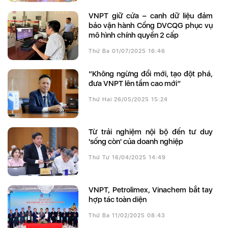
VNPT giữ cửa – canh dữ liệu đảm
bảo vận hành Cổng DVCQG phục vụ
mô hình chính quyền 2 cấp
Thứ Ba 01/07/2025 16:46
“Không ngừng đổi mới, tạo đột phá,
đưa VNPT lên tầm cao mới”
Thứ Hai 26/05/2025 15:24
Từ trải nghiệm nội bộ đến tư duy
'sống còn' của doanh nghiệp
Thứ Tư 16/04/2025 14:49
VNPT, Petrolimex, Vinachem bắt tay
hợp tác toàn diện
Thứ Ba 11/02/2025 08:43