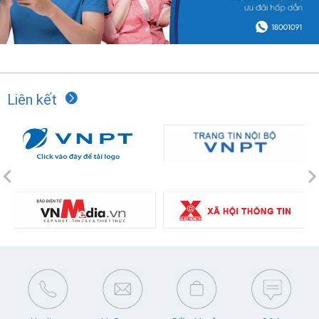
Liên kết
Previous
N