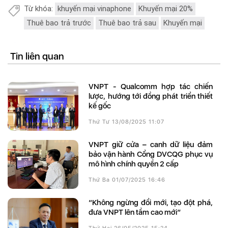
Từ khóa:
khuyến mại vinaphone
Khuyến mại 20%
Thuê bao trả trước
Thuê bao trả sau
Khuyến mại
Tin liên quan
VNPT - Qualcomm hợp tác chiến
lược, hướng tới đồng phát triển thiết
kế gốc
Thứ Tư 13/08/2025 11:07
VNPT giữ cửa – canh dữ liệu đảm
bảo vận hành Cổng DVCQG phục vụ
mô hình chính quyền 2 cấp
Thứ Ba 01/07/2025 16:46
“Không ngừng đổi mới, tạo đột phá,
đưa VNPT lên tầm cao mới”