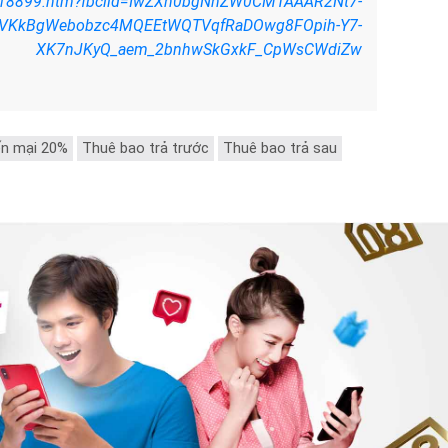
18899.htm?fbclid=IwZXh0bgNhZW0CMTAAAR2Nt7-
5VKkBgWebobzc4MQEEtWQTVqfRaDOwg8FOpih-Y7-
XK7nJKyQ_aem_2bnhwSkGxkF_CpWsCWdiZw
n mại 20%
Thuê bao trả trước
Thuê bao trả sau