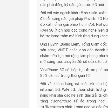
cần phải đăng ký các gói cước 5G mới.
Đối với các ngành kinh tế như sản xuất, y
đã sẵn sàng các giải pháp Private 5G Networ
độ kết nối và giải pháp tích hợp), Net
RAN 5G (tích hợp các công nghệ hiện đa
hỗ trợ hàng trăm mô hình ứng dụng khác
Ông Huỳnh Quang Liêm, Tổng Giám đốc VN
sẵn sàng, VNPT chào đón các doanh n
nhằm tiếp tục mở rộng, làm phong phú hệ
mới sáng tạo, chuyển đổi số của các cơ 
VinaPhone 5G sẽ tiếp tục được phủ s
85% dân số trong thời gian tới.
Đối với khách hàng cá nhân và các hộ 
internet 5G, WiFi 5G, thoại chất lượn
năng khai phá các hệ sinh thái giải trí
tăng cường/thực tế ảo trong học tậ
tử/livestream chất lượng cao và các ứn