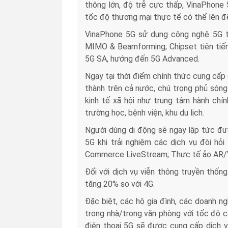
thông lớn, độ trễ cực thấp, VinaPhone
tốc độ thương mại thực tế có thể lên đế
VinaPhone 5G sử dụng công nghệ 5G the
MIMO & Beamforming; Chipset tiên tiến
5G SA, hướng đến 5G Advanced.
Ngay tại thời điểm chính thức cung cấp 
thành trên cả nước, chú trọng phủ sóng
kinh tế xã hội như trung tâm hành chín
trường học, bệnh viện, khu du lịch.
Người dùng di động sẽ ngay lập tức đ
5G khi trải nghiệm các dịch vụ đòi hỏi
Commerce LiveStream; Thực tế ảo AR/
Đối với dịch vụ viễn thông truyền thống 
tăng 20% so với 4G.
Đặc biệt, các hộ gia đình, các doanh ng
trong nhà/trong văn phòng với tốc độ 
điện thoại 5G sẽ được cung cấp dịch 