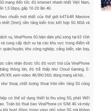
 5G mang đến tốc độ internet nhanh nhất Việt Nam,
n 1,5 Gbps, gấp 10-20 lần 4G.
o chuẩn mới nhất của thế giới 64T64R Massive
 nhất (5nm); nền tảng kiến trúc kết hợp 5G NSA và
dịch vụ, VinaPhone 5G hiện diện phủ sóng tại 63 tỉnh
 và cung cấp dịch vụ tại các khu vực trọng điểm về
h quận/huyện, khu công nghiệp, cảng biển, sân bay,
ược cảm nhận được tốc độ vượt trội của VinaPhone
 băng thông lớn, độ trễ thấp như Cloud Gaming, E-
VR/XR; xem video 4K/8K/360; dùng mạng xã hội…
như thoại, chất lượng thoại trên nền tảng 5G cũng
hiệp có thể sử dụng thiết bị thu sóng 5G, phát WiFi
cao. Toàn bộ thuê bao VinaPhone có SIM 4G và máy
vụ khi hoạt động trong vùng phủ sóng 5G mà không