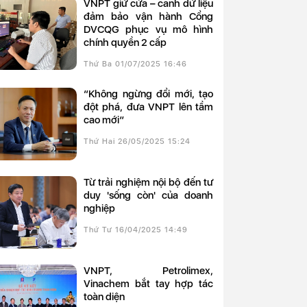
VNPT giữ cửa – canh dữ liệu
đảm bảo vận hành Cổng
DVCQG phục vụ mô hình
chính quyền 2 cấp
Thứ Ba 01/07/2025 16:46
“Không ngừng đổi mới, tạo
đột phá, đưa VNPT lên tầm
cao mới”
Thứ Hai 26/05/2025 15:24
Từ trải nghiệm nội bộ đến tư
duy 'sống còn' của doanh
nghiệp
Thứ Tư 16/04/2025 14:49
VNPT, Petrolimex,
Vinachem bắt tay hợp tác
toàn diện