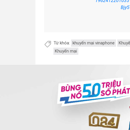
1962412201035
Bjy
Từ khóa:
khuyến mại vinaphone
Khuyế
Khuyến mại