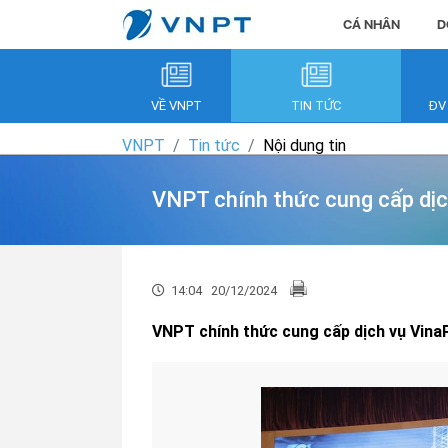
CÁ NHÂN
D
VỀ VNPT
TIN TỨC
ĐV
VNPT
Tin tức
Nội dung tin
VNPT chính thức cung cấp dịc
14:04
20/12/2024
VNPT chính thức cung cấp dịch vụ Vina