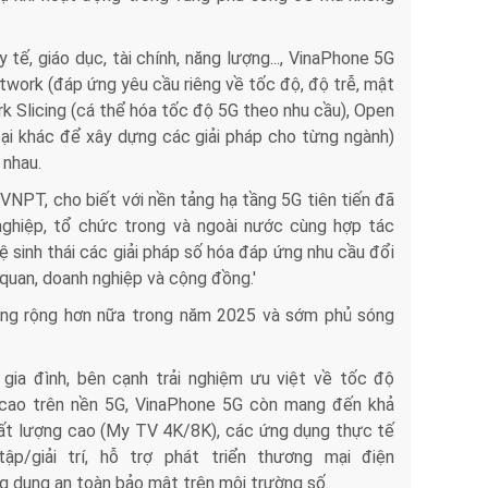
 tế, giáo dục, tài chính, năng lượng..., VinaPhone 5G
k (đáp ứng yêu cầu riêng về tốc độ, độ trễ, mật
work Slicing (cá thể hóa tốc độ 5G theo nhu cầu), Open
̣i khác để xây dựng các giải pháp cho từng ngành)
 nhau.
PT, cho biết với nền tảng hạ tầng 5G tiên tiến đã
ghiệp, tổ chức trong và ngoài nước cùng hợp tác
 sinh thái các giải pháp số hóa đáp ứng nhu cầu đổi
quan, doanh nghiệp và cộng đồng.'
óng rộng hơn nữa trong năm 2025 và sớm phủ sóng
gia đình, bên cạnh trải nghiệm ưu việt về tốc độ
g cao trên nền 5G, VinaPhone 5G còn mang đến khả
 chất lượng cao (My TV 4K/8K), các ứng dụng thực tế
p/giải trí, hỗ trợ phát triển thương mại điện
g dụng an toàn bảo mật trên môi trường số.