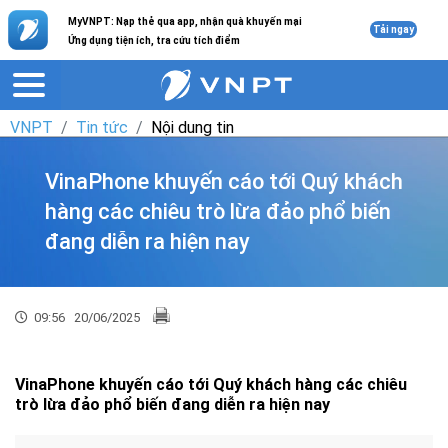
MyVNPT: Nạp thẻ qua app, nhận quà khuyến mại
Tải ngay
Ứng dụng tiện ích, tra cứu tích điểm
VNPT
Tin tức
Nội dung tin
VinaPhone khuyến cáo tới Quý khách
hàng các chiêu trò lừa đảo phổ biến
đang diễn ra hiện nay
09:56
20/06/2025
VinaPhone khuyến cáo tới Quý khách hàng các chiêu
trò lừa đảo phổ biến đang diễn ra hiện nay