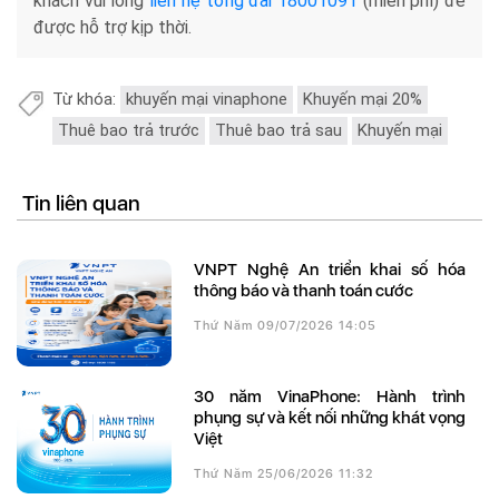
khách vui lòng
liên hệ tổng đài 18001091
(miễn phí) để
được hỗ trợ kịp thời.
Từ khóa:
khuyến mại vinaphone
Khuyến mại 20%
Thuê bao trả trước
Thuê bao trả sau
Khuyến mại
Tin liên quan
VNPT Nghệ An triển khai số hóa
thông báo và thanh toán cước
Thứ Năm 09/07/2026 14:05
30 năm VinaPhone: Hành trình
phụng sự và kết nối những khát vọng
Việt
Thứ Năm 25/06/2026 11:32