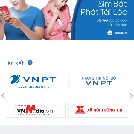
Liên kết
Previous
N