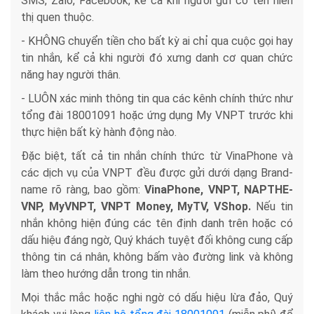
SMS, Zalo, Facebook, kể cả khi người gửi có tên hiển
thị quen thuộc.
- KHÔNG chuyển tiền cho bất kỳ ai chỉ qua cuộc gọi hay
tin nhắn, kể cả khi người đó xưng danh cơ quan chức
năng hay người thân.
- LUÔN xác minh thông tin qua các kênh chính thức như
tổng đài 18001091 hoặc ứng dụng My VNPT trước khi
thực hiện bất kỳ hành động nào.
Đặc biệt, tất cả tin nhắn chính thức từ VinaPhone và
các dịch vụ của VNPT đều được gửi dưới dạng Brand-
name rõ ràng, bao gồm:
VinaPhone, VNPT, NAPTHE-
VNP, MyVNPT, VNPT Money, MyTV, VShop.
Nếu tin
nhắn không hiện đúng các tên định danh trên hoặc có
dấu hiệu đáng ngờ, Quý khách tuyệt đối không cung cấp
thông tin cá nhân, không bấm vào đường link và không
làm theo hướng dẫn trong tin nhắn.
Mọi thắc mắc hoặc nghi ngờ có dấu hiệu lừa đảo, Quý