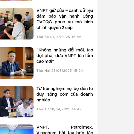
VNPT giữ cửa – canh dữ liệu
đảm bảo vận hành Cổng
DVCQG phục vụ mô hình
chính quyền 2 cấp
Thứ Ba 01/07/2025 16:46
“Không ngừng đổi mới, tạo
đột phá, đưa VNPT lên tầm
cao mới”
Thứ Hai 26/05/2025 15:24
Từ trải nghiệm nội bộ đến tư
duy 'sống còn' của doanh
nghiệp
Thứ Tư 16/04/2025 14:49
VNPT, Petrolimex,
Vinachem bắt tay hợp tác