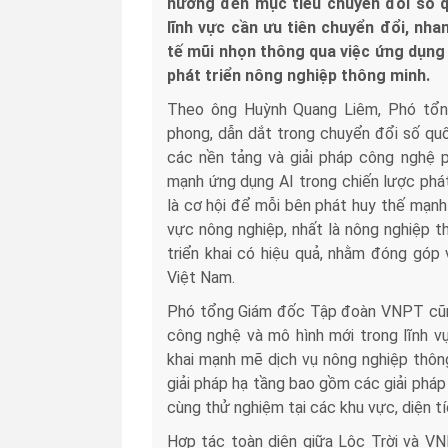
hướng đến mục tiêu chuyển đổi số q
lĩnh vực cần ưu tiên chuyển đổi, nh
tế mũi nhọn thông qua việc ứng dụng 
phát triển nông nghiệp thông minh.
Theo ông Huỳnh Quang Liêm, Phó tổn
phong, dẫn dắt trong chuyển đổi số quố
các nền tảng và giải pháp công nghệ p
mạnh ứng dụng AI trong chiến lược phát
là cơ hội để mỗi bên phát huy thế mạnh 
vực nông nghiệp, nhất là nông nghiệp t
triển khai có hiệu quả, nhằm đóng góp
Việt Nam.
Phó tổng Giám đốc Tập đoàn VNPT cũn
công nghệ và mô hình mới trong lĩnh v
khai mạnh mẽ dịch vụ nông nghiệp thôn
giải pháp hạ tầng bao gồm các giải pháp
cùng thử nghiệm tại các khu vực, diện tí
Hợp tác toàn diện giữa Lộc Trời và VN