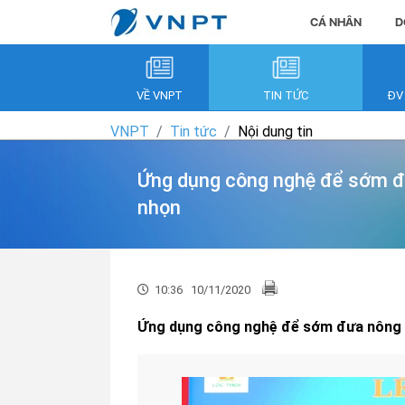
CÁ NHÂN
D
VỀ VNPT
TIN TỨC
ĐV
VNPT
Tin tức
Nội dung tin
Ứng dụng công nghệ để sớm đư
nhọn
10:36
10/11/2020
Ứng dụng công nghệ để sớm đưa nông n