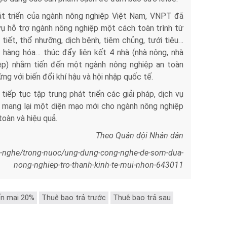
t triển của ngành nông nghiệp Việt Nam, VNPT đã
 vụ hỗ trợ ngành nông nghiệp một cách toàn trình từ
 tiết, thổ nhưỡng, dịch bệnh, tiêm chủng, tưới tiêu…
 hàng hóa… thúc đẩy liên kết 4 nhà (nhà nông, nhà
ệp) nhằm tiến đến một ngành nông nghiệp an toàn
ng với biến đổi khí hậu và hội nhập quốc tế.
tiếp tục tập trung phát triển các giải pháp, dịch vụ
 mang lại một diện mạo mới cho ngành nông nghiệp
toàn và hiệu quả.
Theo Quân đội Nhân dân
-nghe/trong-nuoc/ung-dung-cong-nghe-de-som-dua-
nong-nghiep-tro-thanh-kinh-te-mui-nhon-643011
n mại 20%
Thuê bao trả trước
Thuê bao trả sau