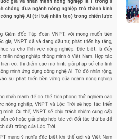
uốc gia và nhấn mạnh nông nghiệp là 1 trong 8
anh chóng đưa ngành nông nghiệp trở thành kinh
công nghệ AI (trí tuệ nhân tạo) trong chiến lược
g Giám đốc Tập đoàn VNPT, với mong muốn tiên
c gia, VNPT đã và đang đầu tư, phát triển hạ tầng,
hục vụ cho lĩnh vực nông nghiệp. Đặc biệt, là đẩy
 triển nông nghiệp thông minh ở Việt Nam. Hợp tác
hiện có, thí điểm các mô hình, giải pháp số cho lĩnh
hông minh ứng dụng công nghệ AI. Từ đó nhân rộng,
 vào sự phát triển bền vững của ngành nông nghiệp
g nhấn mạnh để có thể tiên phong thử nghiệm các
ực nông nghiệp, VNPT và Lộc Trời sẽ hợp tác triển
g minh. Cụ thể, VNPT sẽ chịu trách nhiệm cung cấp
 sẵn có hoặc giải pháp hợp tác với đối tác thứ ba để
ch đất trồng của Lộc Trời.
PT mang ý nghĩa đặc biệt khi thế giới và Việt Nam