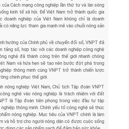
của Cách mạng công nghiệp lần thứ tư và làn sóng
sống kinh tế xã hội. Để Việt Nam trở thành quốc gia
ác doanh nghiệp của Việt Nam không chỉ là doanh
i có năng lực tham gia mạnh mẽ vào chuỗi nông sản
ịnh hướng của Chính phủ về chuyển đổi số, VNPT đã
ền tảng số, hợp tác với các doanh nghiệp công nghệ
ng nghệ đã thành công trên thế giới nhanh chóng
Việt Nam và hứa hẹn sẽ tạo nên bước đột phá trong
 nghiệp thông minh cùng VNPT trở thành chiến lược
ờng chinh phục thế giới.
nh nông nghiệp Việt Nam, Chủ tịch Tập đoàn VNPT
ông nghệ vào nông nghiệp là trách nhiệm với đất
NPT là Tập đoàn tiên phong trong việc đầu tư tập
g nghiệp thông minh. Chính yếu tố công nghệ sẽ thúc
 phẩm nông nghiệp. Mục tiêu của VNPT chính là làm
am và hỗ trợ cho người nông dân có được cuộc sống
ược dùng các sản phẩm sạch để đảm bảo sức khỏe.