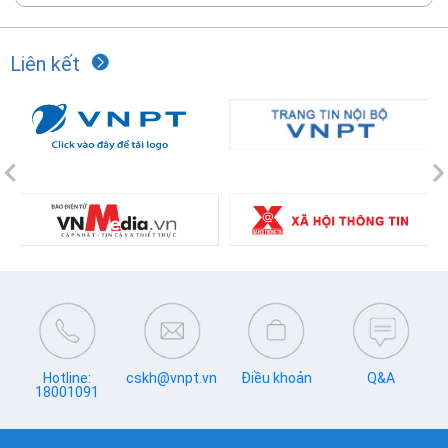
Liên kết
Previous
N
Hotline:
cskh@vnpt.vn
Điều khoản
Q&A
18001091