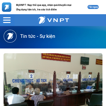
MyVNPT: Nạp thẻ qua app, nhận quà khuyến mại
Tải ngay
Ứng dụng tiện ích, tra cứu tích điểm
VNPT
Giới thiệu
Tin tức
Tin tức - Sự kiện