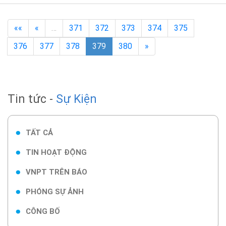
««
«
…
371
372
373
374
375
376
377
378
379
380
»
Tin tức -
Sự Kiện
TẤT CẢ
TIN HOẠT ĐỘNG
VNPT TRÊN BÁO
PHÓNG SỰ ẢNH
CÔNG BỐ