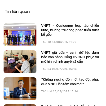
Tin liên quan
VNPT - Qualcomm hợp tác chiến
lược, hướng tới đồng phát triển thiết
kế gốc
Thứ Tư 13/08/2025 11:07
VNPT giữ cửa – canh dữ liệu đảm
bảo vận hành Cổng DVCQG phục vụ
mô hình chính quyền 2 cấp
Thứ Ba 01/07/2025 16:46
“Không ngừng đổi mới, tạo đột phá,
đưa VNPT lên tầm cao mới”
Thứ Hai 26/05/2025 15:24