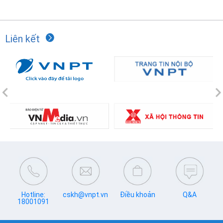
Liên kết
Previous
N
Hotline:
cskh@vnpt.vn
Điều khoản
Q&A
18001091