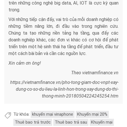
trên những công nghệ big data, AI, IOT là cực kỳ quan
trọng.
Với những tiếp cận đấy, vai trò của mỗi doanh nghiệp có
những tiềm năng lớn, đi đầu vào trong nghiên cứu.
Chúng ta tạo những nền tảng hạ tầng, qua đấy các
doanh nghiệp khác, các đơn vị khác có cơ hội để phát
triển trên một hệ sinh thái hạ tầng để phát triển, đầu tư
một cách bài bản và cần các nguồn lực.
Xin cảm ơn ông!
Theo vietnamfinance.vn
https://vietnamfinance.vn/pho-tong-giam-doc-vnpt-xay-
dung-co-so-du-lieu-la-linh-hon-trong-xay-dung-do-thi-
thong-minh-20180504224245254.htm
Từ khóa:
khuyến mại vinaphone
Khuyến mại 20%
Thuê bao trả trước
Thuê bao trả sau
Khuyến mại