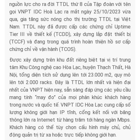
nguồn lực cho ra đời TTDL thứ 8 của Tập đoàn với tên
gọi VNPT IDC Hoà Lạc ra mắt ngày 25/10/2023 vừa
qua, gia tăng sức nóng cho thị trường TTDL tại Việt
Nam. TTDL này đã được cấp các chứng chỉ Uptime
Tier III về thiết kế (TCDD), xây dựng lắp đặt thiết bị
(TCCF) và đang trong quá trình hoàn thiện hồ sơ cấp
chứng chỉ về vận hành (TCOS).
Được xây dựng trên khu đất riêng biệt tại vị trí trung
tâm Khu Công nghệ cao Hòa Lạc, huyện Thạch Thất, Hà
Nội, tổng diện tích sử dụng lên tới 23.000 m2, quy mô
lên tới 2.000 racks. Đây là TTDL lớn nhất và hiện đại
nhất của VNPT hiện nay, sẵn sàng đáp ứng các yêu cầu
mang tính “may đo” của mọi phân khúc khách hàng
trong nước và quốc tế. VNPT IDC Hòa Lạc cung cấp số
lượng không giới hạn IP tĩnh, cổng kết nối với băng
thông lớn ra Internet từ hàng trăm tới hàng ngàn Mbps.
Khách hàng có thể tùy chọn cấu hình máy chủ, chủ
động quản trị từ xa hoặc trực tiếp không giới hạn.