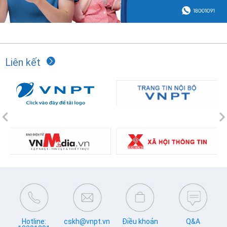
Liên kết
Previous
N
Hotline:
cskh@vnpt.vn
Điều khoản
Q&A