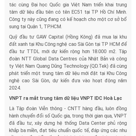
tác cùng Đại học Quốc gia Việt Nam triển khai trung
tâm dữ liệu đầu tiên có tên EC51 tại TP Hồ Chí Minh.
Công ty này cũng đang có kế hoạch cho một cơ sở bổ
sung tại Quận 1, TP.HCM.
Quỹ đầu tư GAW Capital (Hồng Kông) đã mua lại khu
đất xanh tại Khu Công nghệ cao Sài Gòn tại TP HCM để
đầu tư TTDL mới dự kiến rộng hơn 18.000 m2. Tập
đoàn NTT Global Data Centres của Nhật Bản và công
ty Việt Nam Quang Dũng Technology (QD.Tek) đã cùng
phát triển một trung tâm dữ liệu mới đặt tại Khu Công
nghệ cao Sài Gòn, dự kiến đưa vào hoạt động năm
2024.
VNPT ra mắt trung tâm dữ liệu VNPT IDC Hoà Lạc
Là Tập đoàn Viễn thông - CNTT hàng đầu, luôn đồng
hành chuyển đổi số Quốc gia, trong thời gian qua, VNPT
đã đầu tư, xây dựng hệ thống Data Center phủ rộng
khắp ba miền, đạt tiêu chuẩn quốc tế, đáp ứng các nhu