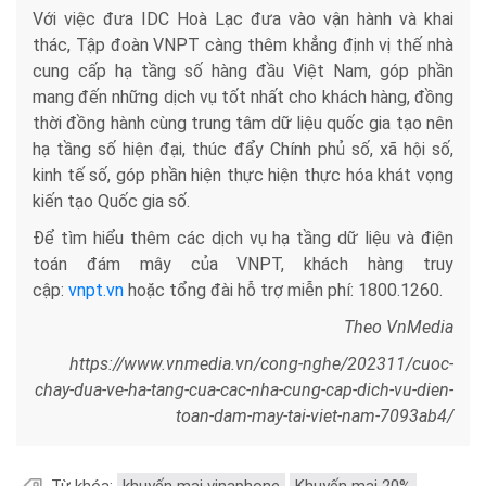
Với việc đưa IDC Hoà Lạc đưa vào vận hành và khai
thác, Tập đoàn VNPT càng thêm khẳng định vị thế nhà
cung cấp hạ tầng số hàng đầu Việt Nam, góp phần
mang đến những dịch vụ tốt nhất cho khách hàng, đồng
thời đồng hành cùng trung tâm dữ liệu quốc gia tạo nên
hạ tầng số hiện đại, thúc đẩy Chính phủ số, xã hội số,
kinh tế số, góp phần hiện thực hiện thực hóa khát vọng
kiến tạo Quốc gia số.
Để tìm hiểu thêm các dịch vụ hạ tầng dữ liệu và điện
toán đám mây của VNPT, khách hàng truy
cập:
vnpt.vn
hoặc tổng đài hỗ trợ miễn phí: 1800.1260.
Theo VnMedia
https://www.vnmedia.vn/cong-nghe/202311/cuoc-
chay-dua-ve-ha-tang-cua-cac-nha-cung-cap-dich-vu-dien-
toan-dam-may-tai-viet-nam-7093ab4/