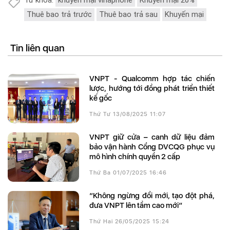
Từ khóa:
khuyến mại vinaphone
Khuyến mại 20%
Thuê bao trả trước
Thuê bao trả sau
Khuyến mại
Tin liên quan
VNPT - Qualcomm hợp tác chiến
lược, hướng tới đồng phát triển thiết
kế gốc
Thứ Tư 13/08/2025 11:07
VNPT giữ cửa – canh dữ liệu đảm
bảo vận hành Cổng DVCQG phục vụ
mô hình chính quyền 2 cấp
Thứ Ba 01/07/2025 16:46
“Không ngừng đổi mới, tạo đột phá,
đưa VNPT lên tầm cao mới”
Thứ Hai 26/05/2025 15:24