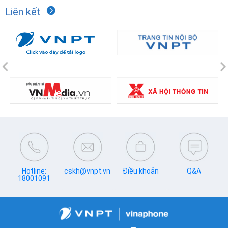
Liên kết
Previous
N
Hotline:
cskh@vnpt.vn
Điều khoản
Q&A
18001091