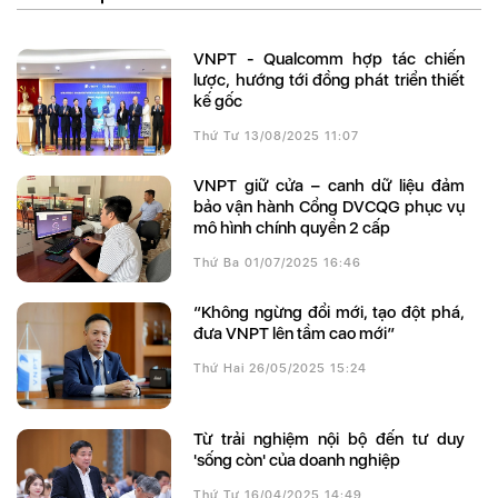
VNPT - Qualcomm hợp tác chiến
lược, hướng tới đồng phát triển thiết
kế gốc
Thứ Tư 13/08/2025 11:07
VNPT giữ cửa – canh dữ liệu đảm
bảo vận hành Cổng DVCQG phục vụ
mô hình chính quyền 2 cấp
Thứ Ba 01/07/2025 16:46
“Không ngừng đổi mới, tạo đột phá,
đưa VNPT lên tầm cao mới”
Thứ Hai 26/05/2025 15:24
Từ trải nghiệm nội bộ đến tư duy
'sống còn' của doanh nghiệp
Thứ Tư 16/04/2025 14:49