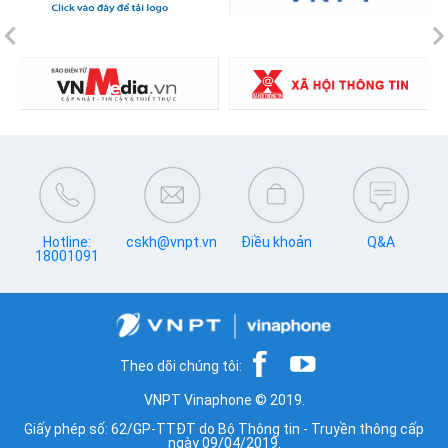
Previous
N
Hotline:
cskh@vnpt.vn
Điều khoản
Q&A
18001091
Theo dõi chúng tôi:
VNPT Vinaphone © 2019.
Giấy phép số: 62/GP-TTĐT do Bộ Thông tin - Truyền thông cấp
ngày 09/04/2019.