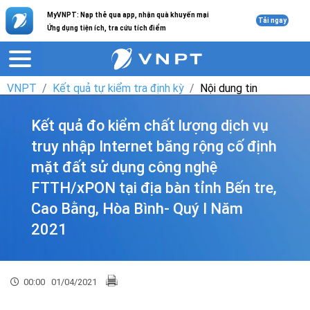
MyVNPT: Nạp thẻ qua app, nhận quà khuyến mại
Tải ngay
Ứng dụng tiện ích, tra cứu tích điểm
VNPT
Kết quả tự kiểm tra định kỳ
Nội dung tin
Kết quả đo kiểm chất lượng dịch vụ
truy nhập Internet băng rộng cố định
mặt đất sử dụng công nghệ
FTTH/xPON tại địa bàn tỉnh Bến tre,
Cao Bằng, Hòa Bình- Quý I Năm
2021
00:00
01/04/2021