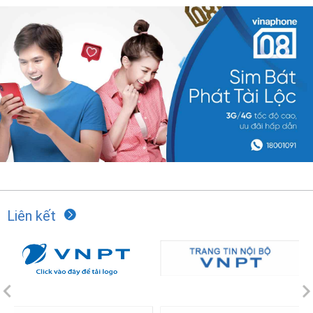
Liên kết
Previous
N