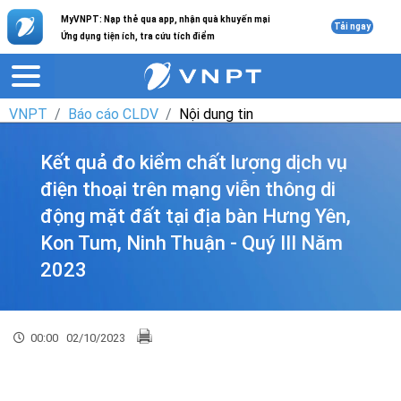
MyVNPT: Nạp thẻ qua app, nhận quà khuyến mại
Tải ngay
Ứng dụng tiện ích, tra cứu tích điểm
VNPT
Báo cáo CLDV
Nội dung tin
Kết quả đo kiểm chất lượng dịch vụ
điện thoại trên mạng viễn thông di
động mặt đất tại địa bàn Hưng Yên,
Kon Tum, Ninh Thuận - Quý III Năm
2023
00:00
02/10/2023