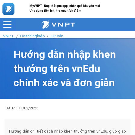
MyVNPT: Nạp thẻ qua app, nhận quà khuyến mại
Ứng dụng tiện ích, tra cứu tích điểm
VNPT
Doanh nghiệp
Tư vấn
Hướng dẫn nhập khen
thưởng trên vnEdu
chính xác và đơn giản
09:07
|
11/02/2025
Hướng dẫn chi tiết cách nhập khen thưởng trên vnEdu, giúp giáo