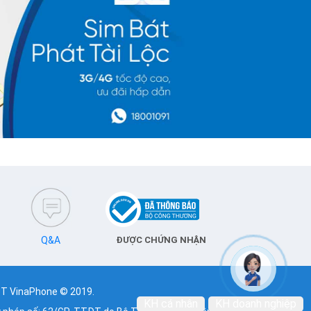
Q&A
ĐƯỢC CHỨNG NHẬN
T VinaPhone © 2019.
KH cá nhân
KH doanh nghiệp