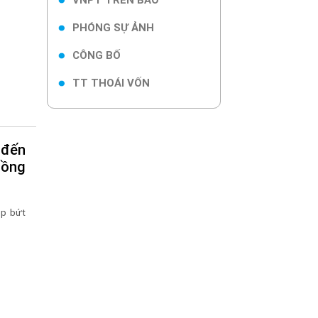
VNPT TRÊN BÁO
PHÓNG SỰ ẢNH
CÔNG BỐ
TT THOÁI VỐN
đồng
ệp bứt