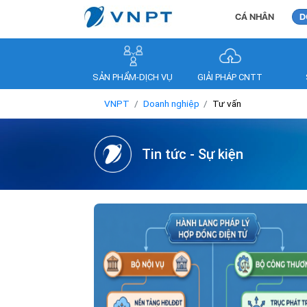
CÁ NHÂN
D
SẢN PHẨM-DỊCH VỤ
GIẢI PHÁP CNTT
VNPT
Doanh nghiệp
Tư vấn
Tin tức - Sự kiện