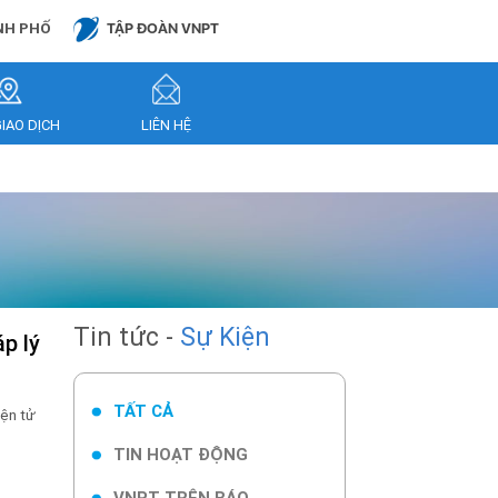
NH PHỐ
TẬP ĐOÀN VNPT
GIAO DỊCH
LIÊN HỆ
Tin tức -
Sự Kiện
TẤT CẢ
iện tử
TIN HOẠT ĐỘNG