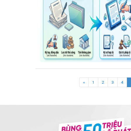
«
1
2
3
4