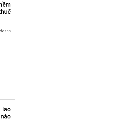
thuế
 doanh
 nào