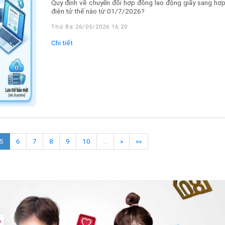
Quy định về chuyển đổi hợp đồng lao động giấy sang hợ
điện tử thế nào từ 01/7/2026?
Thứ Ba 26/05/2026 16:20
Chi tiết
5
6
7
8
9
10
…
»
»»