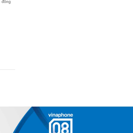
p đồng