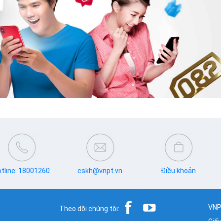
tline: 18001260
cskh@vnpt.vn
Điều khoản
VNP
Theo dõi chúng tôi: